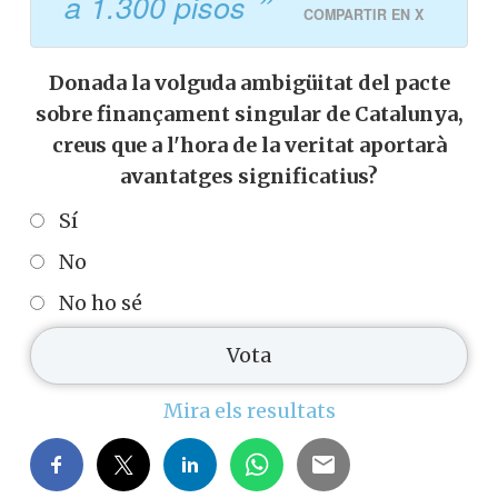
a 1.300 pisos
COMPARTIR EN X
Donada la volguda ambigüitat del pacte
sobre finançament singular de Catalunya,
creus que a l'hora de la veritat aportarà
avantatges significatius?
Sí
No
No ho sé
Mira els resultats