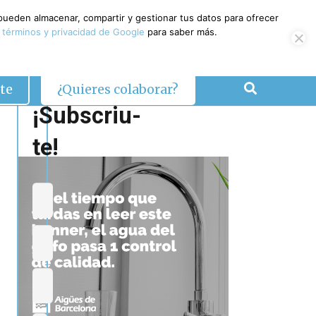
 pueden almacenar, compartir y gestionar tus datos para ofrecer
 términos y privacidad de Google
para saber más.
te
¿Quieres colaborar?
¡Subscriu-
te!