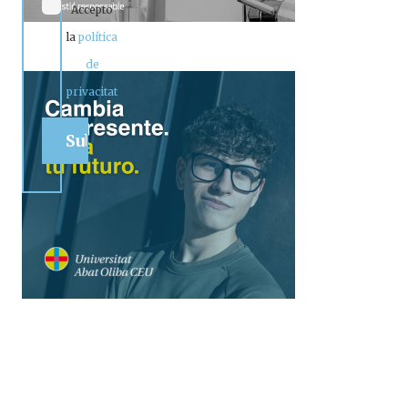
Accepto
la
política
de
privacitat