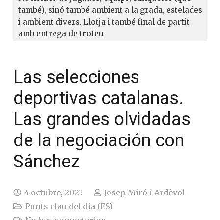
també), sinó també ambient a la grada, estelades
i ambient divers. Llotja i també final de partit
amb entrega de trofeu
Las selecciones
deportivas catalanas.
Las grandes olvidadas
de la negociación con
Sánchez
4 octubre, 2023
Josep Miró i Ardèvol
Punts clau del dia (ES)
No hay comentarios