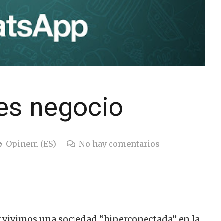
 es negocio
Opinem (ES)
No hay comentarios
y vivimos una sociedad “hiperconectada” en la