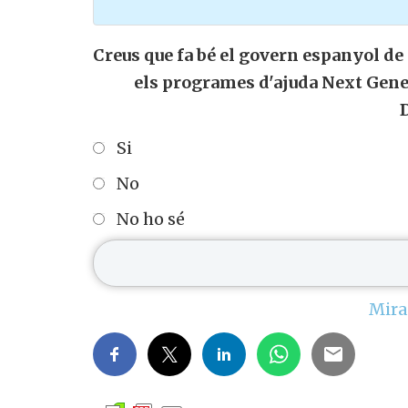
Creus que fa bé el govern espanyol d
els programes d'ajuda Next Gene
Si
No
No ho sé
Mira