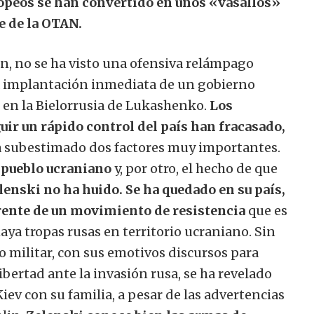
uropeos se han convertido en unos «vasallos»
e de la OTAN.
ón, no se ha visto una ofensiva relámpago
i la implantación inmediata de un gobierno
e en la Bielorrusia de Lukashenko.
Los
uir un rápido control del país han fracasado,
a subestimado dos factores muy importantes.
l pueblo ucraniano
y, por otro, el hecho de que
enski no ha huido. Se ha quedado en su país,
frente de un movimiento de resistencia
que es
ya tropas rusas en territorio ucraniano. Sin
lo militar, con sus emotivos discursos para
ibertad ante la invasión rusa, se ha revelado
ev con su familia, a pesar de las advertencias