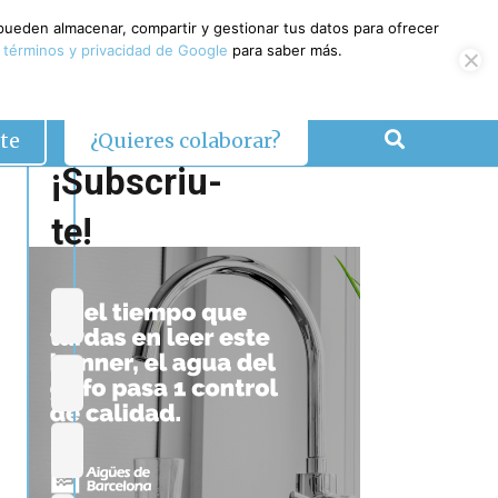
 pueden almacenar, compartir y gestionar tus datos para ofrecer
 términos y privacidad de Google
para saber más.
te
¿Quieres colaborar?
¡Subscriu-
te!