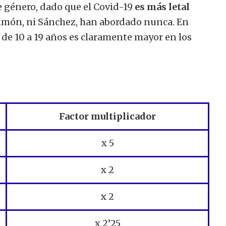
 género, dado que el Covid-19
es más letal
Simón, ni Sánchez, han abordado nunca. En
a de 10 a 19 años es claramente mayor en los
Factor multiplicador
x 5
x 2
x 2
x 2’25