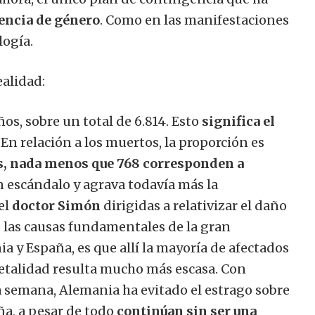
lencia de género
. Como en las manifestaciones
logía.
ealidad:
os, sobre un total de 6.814. Esto
significa el
 En relación a los muertos, la proporción es
, nada menos que 768 corresponden a
n escándalo y agrava todavía más la
el
doctor Simón
dirigidas a relativizar el daño
e las causas fundamentales de la gran
a y España, es que allí la mayoría de afectados
letalidad resulta mucho más escasa. Con
la semana, Alemania ha evitado el estrago sobre
ña, a pesar de todo
continúan sin ser una