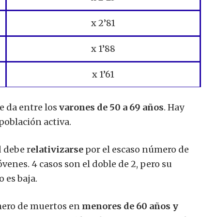
x 2’81
x 1’88
x 1’61
e da entre los
varones de 50 a 69 años
. Hay
población activa.
d debe r
elativizarse
por el escaso número de
venes. 4 casos son el doble de 2, pero su
 es baja.
mero de muertos en
menores de 60 años y