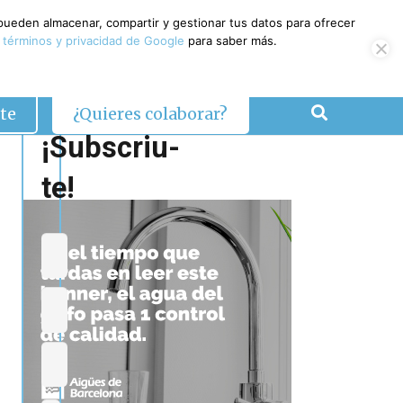
 pueden almacenar, compartir y gestionar tus datos para ofrecer
 términos y privacidad de Google
para saber más.
te
¿Quieres colaborar?
¡Subscriu-
te!