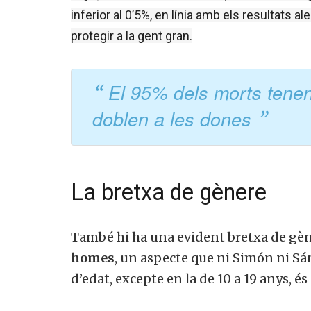
inferior al 0’5%, en línia amb els resultats a
protegir a la gent gran.
El 95% dels morts tene
doblen a les dones
La bretxa de gènere
També
hi ha una
evident
bretxa
de gèn
homes
, un aspecte que
ni
Simón
ni
Sá
d’edat
, excepte en la
de 10 a 19
anys, és