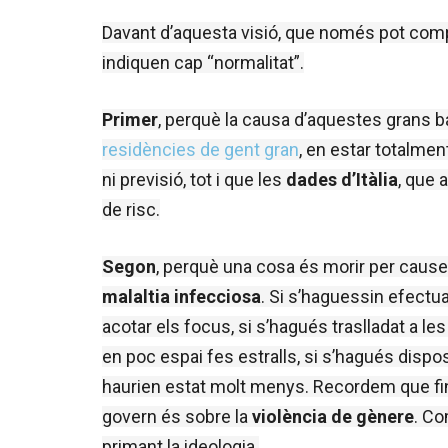
Davant d’aquesta visió, que només pot compo
indiquen cap “normalitat”.
Primer
residències de gent gran
, en estar totalme
ni previsió, tot i que les 
dades d’Itàlia
, que 
de risc.
Segon
malaltia infecciosa
. Si s’haguessin efectua
acotar els focus, si s’hagués traslladat a l
en poc espai fes estralls, si s’hagués dispos
haurien estat molt menys. Recordem que fins 
govern és sobre la 
violència de gènere
. Co
primant la ideologia.