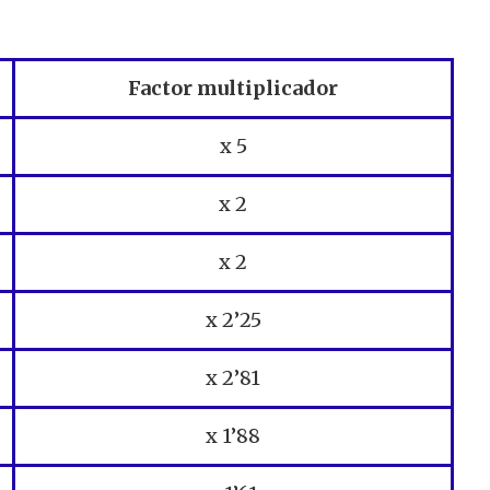
Factor multiplicador
x 5
x 2
x 2
x 2’25
x 2’81
x 1’88