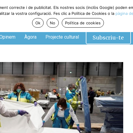
ment correcte i de publicitat. Els nostres socis (inclòs Google) poden 
tzar la vostra configuració. Fes clic a Política de Cookies o la
pàgina de
Ok
No
Política de cookies
Subscriu-te
Opinem
Àgora
Projecte cultural