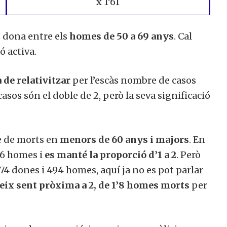
x 1’61
s
dona
entre els
homes de 50
a 69 anys
.
Cal
ió
activa.
 de relativitzar
per l’escàs
nombre de casos
casos
són el doble
de 2,
però la seva
significació
 de
morts
en
menors de
60
anys
i majors
.
En
6
homes
i
es
manté
la proporció
d’1 a
2
.
Però
74
dones i
494
homes
,
aquí ja
no es pot parlar
eix
sent
pròxima a
2,
de
1’8
homes morts
per