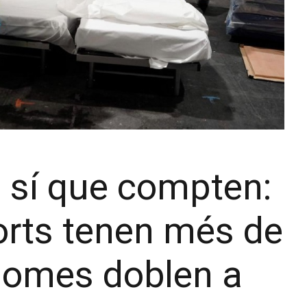
xe sí que compten:
orts tenen més de
 homes doblen a