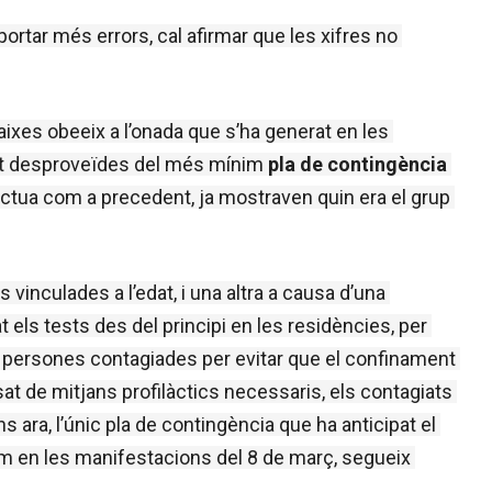
rtar més errors, cal afirmar que les xifres no 
, perquè la causa d’aquestes grans baixes obeeix a l’onada que s’ha generat en les 
nt desproveïdes del més mínim 
pla de contingència
actua com a precedent, ja mostraven quin era el grup 
, perquè una cosa és morir per causes vinculades a l’edat, i una altra a causa d’una 
t els tests des del principi en les residències, per 
es persones contagiades per evitar que el confinament 
at de mitjans profilàctics necessaris, els contagiats 
ara, l’únic pla de contingència que ha anticipat el 
m en les manifestacions del 8 de març, segueix 