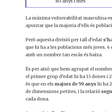
80 anys i més
La màxima
vulnerabilitat
masculina
e
apuntar
que la majoria
d’ells
és
poblac
Però
aquesta
divisió
per tall
d’edat
s’ha
que
hi ha a les
poblacions
més
joves.
4 
amb un
nombre tan
escàs
és
baixa.
És per això que
hem
agrupat
el nombre
el primer grup
d’edat
hi ha
13
dones i
2
és que
en els
majors de
59
anys
hi ha
2
de dimensions
petites,
i
la relació
segu
cada
dona.