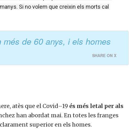
lemanys. Si no volem que creixin els morts cal 
n més de 60 anys, i els homes
SHARE ON X
ere,
atès que el
Covid
–
19
és
més
letal per als
nchez
han abordat
mai.
En totes
les
franges
clarament
superior
en els homes.