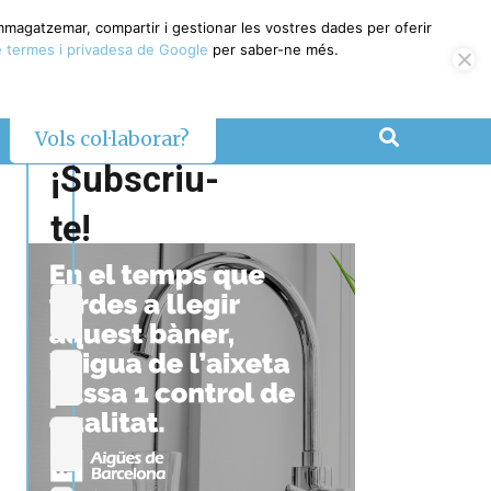
emmagatzemar, compartir i gestionar les vostres dades per oferir
 termes i privadesa de Google
per saber-ne més.
Vols col·laborar?
¡Subscriu-
te!