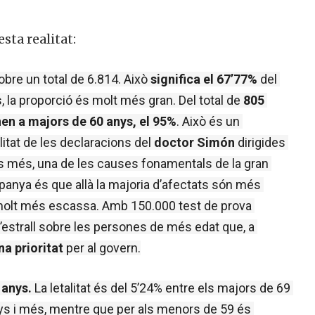
esta
realitat
:
bre un total de 6.814. Això
 significa el 67’77%
 del 
s, la proporció és molt més gran. Del total de 
805 
en a majors de 60 anys, el 95%
. Això és un 
itat de les declaracions del 
doctor Simón
 dirigides 
És més, una de les causes fonamentals de la gran 
panya és que allà la majoria d’afectats són més 
a molt més escassa. Amb 150.000 test de prova 
l’estrall sobre les persones de més edat que, a 
a prioritat
 per al govern.
 anys.
 La letalitat és del 5’24% entre els majors de 69 
nys i més, mentre que per als menors de 59 és 