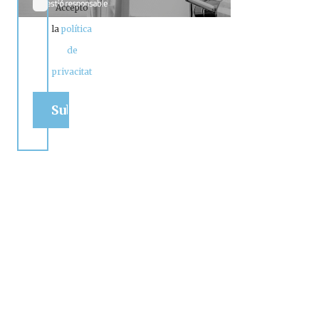
Accepto
la
política
de
privacitat