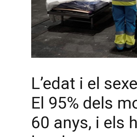
L’edat i el se
El 95% dels m
60 anys, i els