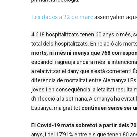
Les dades
a 22 de març
assenyalen
aqu
4.618 hospitalitzats tenen 60 anys o més, so
total dels hospitalitzats. En relació als mort
morts, ni més ni menys que 768 correspon
escàndol i agreuja encara més la intencional
a relativitzar el dany que s’està cometent! 
diferència de mortalitat entre Alemanya i Es
joves i en conseqüència la letalitat result
d’infecció a la setmana, Alemanya ha evitat 
Espanya, malgrat tot 
continuen sense ser un
El Covid-19 mata sobretot a partir dels 70
anys, i del 17’91% entre els que tenen 80 a