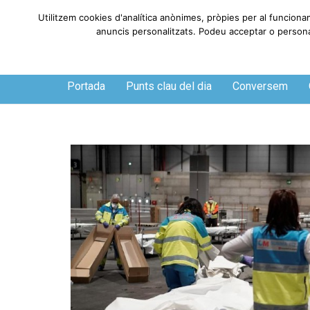
Utilitzem cookies d'analítica anònimes, pròpies per al funciona
anuncis personalitzats. Podeu acceptar o personali
Dissabte, 8 de agosto de 2026
Portada
Punts clau del dia
Conversem