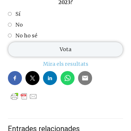
2023?
Sí
No
No ho sé
Mira els resultats
Entrades relacionades