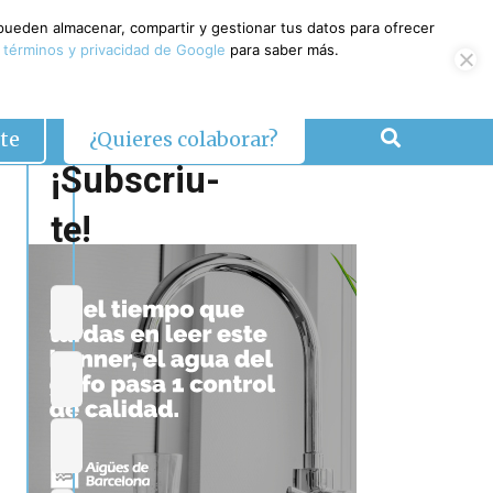
 pueden almacenar, compartir y gestionar tus datos para ofrecer
 términos y privacidad de Google
para saber más.
te
¿Quieres colaborar?
¡Subscriu-
te!