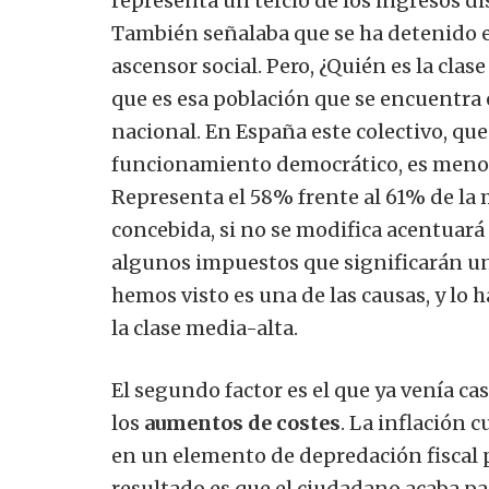
representa un tercio de los ingresos di
También señalaba que se ha detenido e
ascensor social. Pero, ¿Quién es la cl
que es esa población que se encuentra 
nacional. En España este colectivo, que 
funcionamiento democrático, es menor 
Representa el 58% frente al 61% de la m
concebida, si no se modifica acentuará
algunos impuestos que significarán un
hemos visto es una de las causas, y lo h
la clase media-alta.
El segundo factor es el que ya venía ca
los
aumentos de costes
. La inflación 
en un elemento de depredación fiscal po
resultado es que el ciudadano acaba 