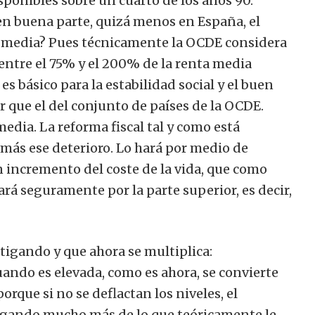
sponibles sobre un cuarto de los años 90.
n buena parte, quizá menos en España, el
ase media? Pues técnicamente la OCDE considera
entre el 75% y el 200% de la renta media
es básico para la estabilidad social y el buen
que el del conjunto de países de la OCDE.
edia. La reforma fiscal tal y como está
 más ese deterioro. Lo hará por medio de
 incremento del coste de la vida, que como
ará seguramente por la parte superior, es decir,
stigando y que ahora se multiplica:
cuando es elevada, como es ahora, se convierte
rque si no se deflactan los niveles, el
pagando mucho más de lo que teóricamente le