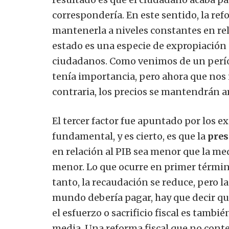
correspondería.
En este sentido, la re
mantenerla a niveles constantes en rela
estado es una especie de expropiación 
ciudadanos.
Como venimos de un períod
tenía importancia, pero ahora que nos
contraria, los precios se mantendrán ar
El tercer factor fue apuntado por los 
fundamental, y es cierto, es que la
pres
en relación al PIB sea menor que la med
menor.
Lo que ocurre en primer términ
tanto, la recaudación se reduce, pero la
mundo debería pagar, hay que decir que
el esfuerzo o sacrificio fiscal es tamb
media.
Una reforma fiscal que no conte