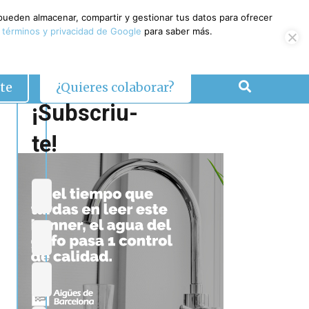
 pueden almacenar, compartir y gestionar tus datos para ofrecer
 términos y privacidad de Google
para saber más.
te
¿Quieres colaborar?
¡Subscriu-
te!