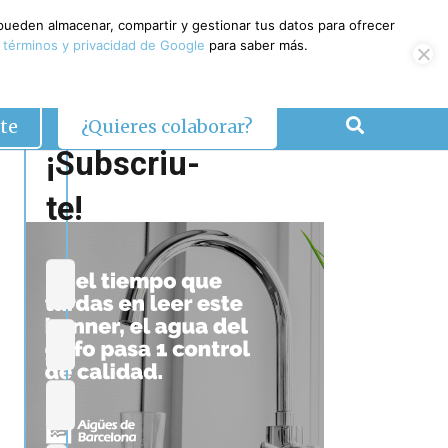
 pueden almacenar, compartir y gestionar tus datos para ofrecer
 términos y privacidad de Google
para saber más.
te
¿Quieres colaborar?
¡Subscriu-
te!