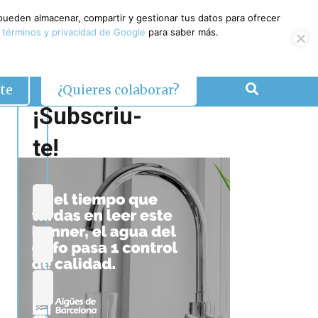
 pueden almacenar, compartir y gestionar tus datos para ofrecer
 términos y privacidad de Google
para saber más.
te
¿Quieres colaborar?
¡Subscriu-
te!