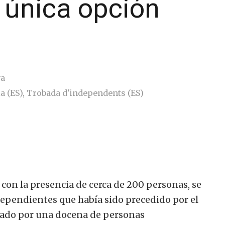
 única opción
ya
a (ES)
,
Trobada d'independents (ES)
con la presencia
de cerca
de 200
personas
,
se
dependientes
que había sido
precedido por el
mado
por una
docena
de personas