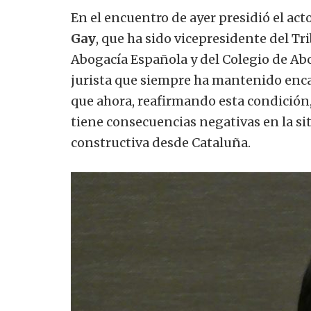
En el encuentro
de ayer
presidió
el act
Gay
, que ha
sido vicepresidente
del Tr
Abogacía Española y
del Colegio
de Ab
jurista
que siempre ha
mantenido
enc
que ahora
,
reafirmando
esta condición
tiene consecuencias
negativas
en la s
constructiva
desde Cataluña.