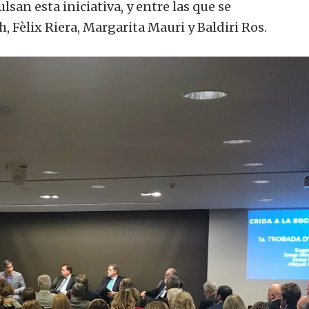
ulsan
esta iniciativa
,
y entre
las que se
ch
,
Fèlix
Riera,
Margarita
Mauri
y
Baldiri
Ros
.