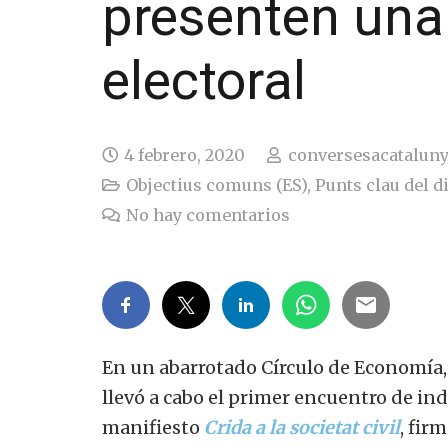
presenten una
electoral
4 febrero, 2020
conversesacatalun
Objectius comuns (ES)
,
Punts clau del di
No hay comentarios
En
un abarrotado
Círculo de Economía,
llevó a
cabo
el primer encuentro
de in
manifiesto
Crida
a la
societat civil
,
fir