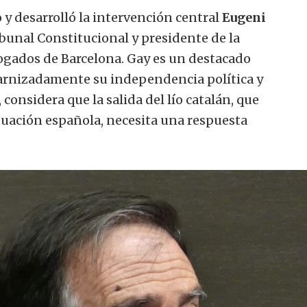
o
y
desarrolló
la intervención
central
Eugeni
ibunal
Constitucional
y presidente de
la
ogados de Barcelona
.
Gay
es
un destacado
arnizadamente
su
independencia
política
y
,
considera que
la salida
del lío
catalán
, que
ituación
española
,
necesita
una respuesta