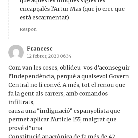
que aquestes úniques sigles les
encapçalès l’Artur Mas (que jo crec que
està escarmentat)
Respon
Francesc
12 febrer, 2020 06:34
Com van les coses, oblideu-vos d’aconseguir
l’Independència, perquè a qualsevol Govern
Central no li convé. A més, tot el renou que
fa la gent als carrers, amb comandos
infiltrats,
causa una “indignació” espanyolista que
permet aplicar l’Article 155, malgrat que
prové d”una
Constitució anacrònica de fa més de 42