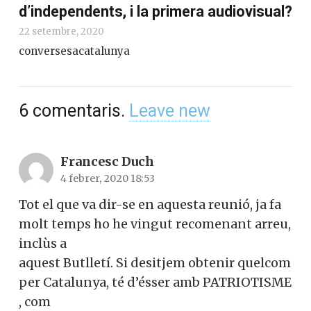
d’independents, i la primera audiovisual?
22 setembre, 2020
conversesacatalunya
6
comentaris
.
Leave new
Francesc Duch
4 febrer, 2020 18:53
Tot el que va dir-se en aquesta reunió, ja fa
molt temps ho he vingut recomenant arreu,
inclùs a
aquest Butlletí. Si desitjem obtenir quelcom
per Catalunya, té d’ésser amb PATRIOTISME
, com