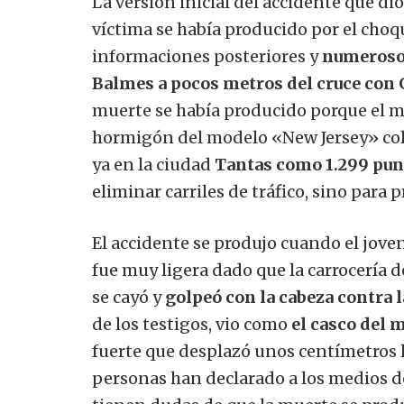
La versión inicial del accidente que di
víctima se había producido por el choq
informaciones posteriores y
numeroso
Balmes a pocos metros del cruce con 
muerte se había producido porque el mot
hormigón del modelo «New Jersey» col
ya en la ciudad
Tantas como 1.299 pun
eliminar carriles de tráfico, sino para 
El accidente se produjo cuando el joven
fue muy ligera dado que la carrocería 
se cayó y
golpeó con la cabeza contra 
de los testigos, vio como
el casco del 
fuerte que desplazó unos centímetros l
personas han declarado a los medios d