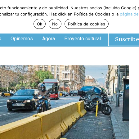
ecto funcionamiento y de publicidad. Nuestros socios (incluido Google)
alizar tu configuración. Haz click en Política de Cookies o la
página de
Ok
No
Política de cookies
Suscríbe
s
Opinemos
Ágora
Proyecto cultural