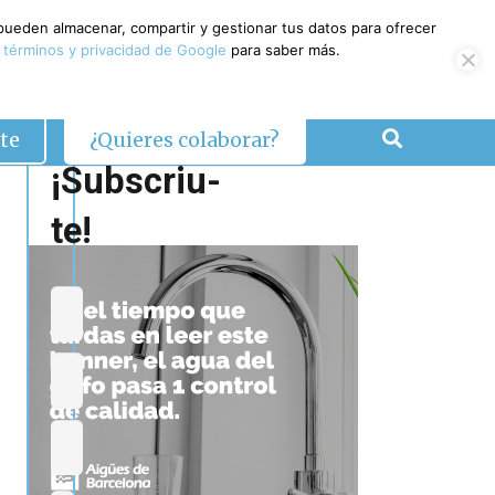
 pueden almacenar, compartir y gestionar tus datos para ofrecer
 términos y privacidad de Google
para saber más.
te
¿Quieres colaborar?
¡Subscriu-
te!