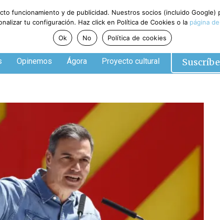
ecto funcionamiento y de publicidad. Nuestros socios (incluido Google)
alizar tu configuración. Haz click en Política de Cookies o la
página de
Ok
No
Política de cookies
Suscríbe
s
Opinemos
Ágora
Proyecto cultural