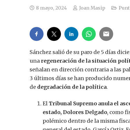
8 mayo, 2024
Joan Masip
Punts
Sánchez salió de su paro de
5
días dici
una
regeneración de la situación polít
señalan en dirección contraria a las pa
3 últimos días se han producido numer
de
degradación de la política
.
El
Tribunal Supremo anula el asc
estado, Dolores Delgado
, como f
polémico dentro de la misma fiscal
general del estado, García Ortiz.