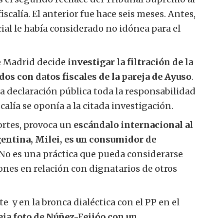
scalía. El anterior fue hace seis meses. Antes,
ial le había considerado no idónea para el
de Madrid decide
investigar la filtración de la
dos con datos fiscales de la pareja de Ayuso
.
 declaración pública toda la responsabilidad
calía se oponía a la citada investigación.
ortes, provoca un
escándalo internacional al
gentina, Milei, es un consumidor de
. No es una práctica que pueda considerarse
iones en relación con dignatarios de otros
te
y en la bronca dialéctica con el PP en el
eja foto de Núñez-Feijóo con un