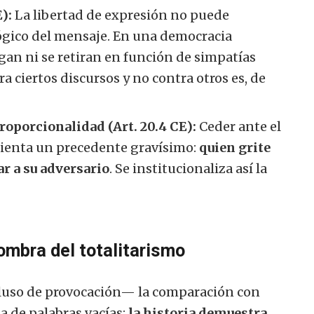
):
La libertad de expresión no puede
ógico del mensaje. En una democracia
rgan ni se retiran en función de simpatías
a ciertos discursos y no contra otros es, de
roporcionalidad (Art. 20.4 CE):
Ceder ante el
ienta un precedente gravísimo:
quien grite
r a su adversario
. Se institucionaliza así la
ombra del totalitarismo
luso de provocación— la comparación con
ta de palabras vacías:
la historia demuestra