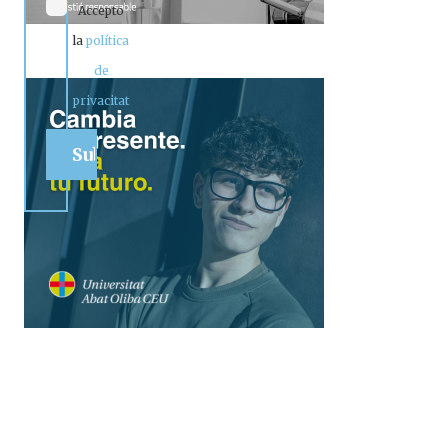
Accepto
la
política
de
privacitat