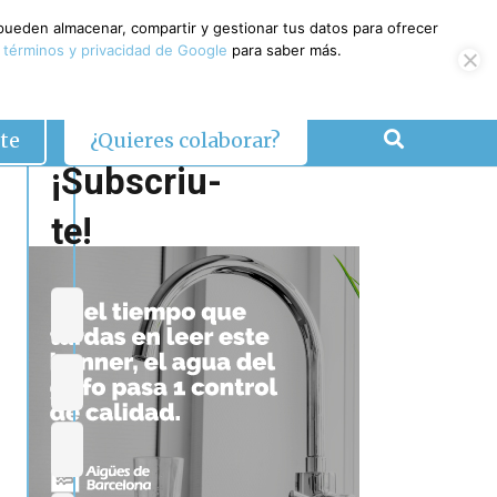
 pueden almacenar, compartir y gestionar tus datos para ofrecer
 términos y privacidad de Google
para saber más.
te
¿Quieres colaborar?
¡Subscriu-
te!