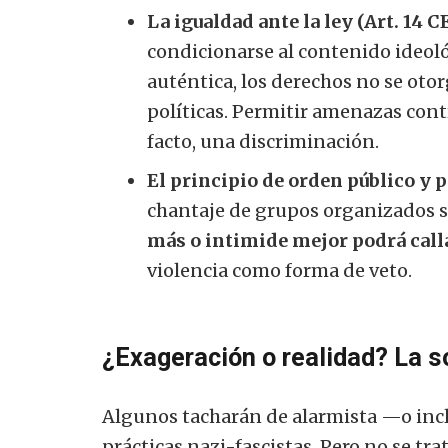
La igualdad ante la ley (Art. 14 CE
condicionarse al contenido ideol
auténtica, los derechos no se oto
políticas. Permitir amenazas contr
facto, una discriminación.
El principio de orden público y p
chantaje de grupos organizados s
más o intimide mejor podrá calla
violencia como forma de veto.
¿Exageración o realidad? La s
Algunos tacharán de alarmista —o inc
prácticas nazi-fascistas. Pero no se tra