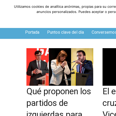
Utilizamos cookies de analítica anónimas, propias para su corr
anuncios personalizados. Puedes aceptar o person
Jueves, 6 de agosto de 2026
Portada
Puntos clave del día
Conversemo
El 
Qué proponen los
cru
partidos de
Vic
izquierdas para