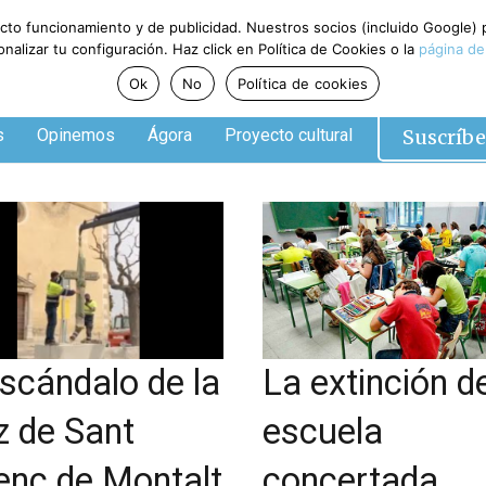
ecto funcionamiento y de publicidad. Nuestros socios (incluido Google)
alizar tu configuración. Haz click en Política de Cookies o la
página de
Ok
No
Política de cookies
Suscríbe
s
Opinemos
Ágora
Proyecto cultural
escándalo de la
La extinción de
z de Sant
escuela
enç de Montalt
concertada