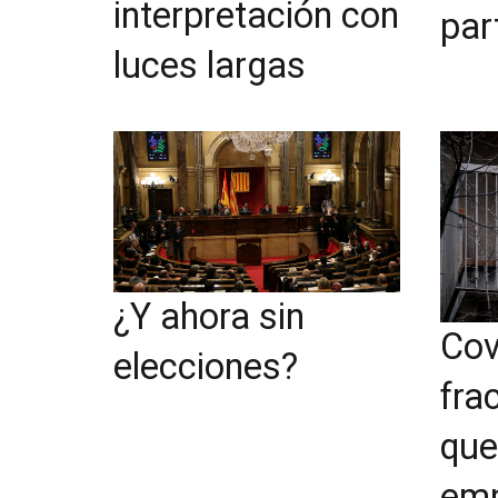
interpretación con
par
luces largas
¿Y ahora sin
Cov
elecciones?
fra
que
em