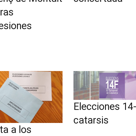
tras
esiones
Elecciones 14-
catarsis
ta a los