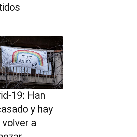
tidos
id-19: Han
casado y hay
 volver a
pezar