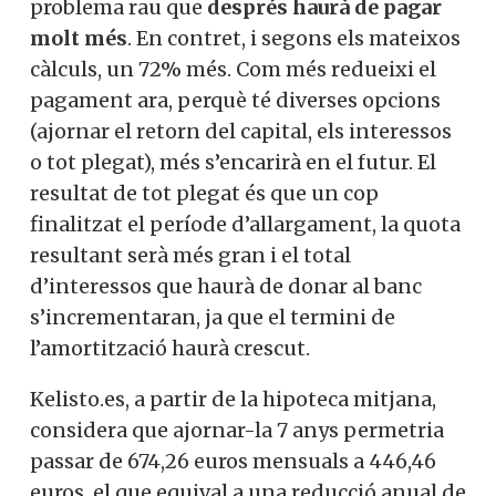
problema rau que
després haurà de pagar
molt més
. En contret, i segons els mateixos
càlculs, un 72% més. Com més redueixi el
pagament ara, perquè té diverses opcions
(ajornar el retorn del capital, els interessos
o tot plegat), més s’encarirà en el futur. El
resultat de tot plegat és que un cop
finalitzat el període d’allargament, la quota
resultant serà més gran i el total
d’interessos que haurà de donar al banc
s’incrementaran, ja que el termini de
l’amortització haurà crescut.
Kelisto.es, a partir de la hipoteca mitjana,
considera que ajornar-la 7 anys permetria
passar de 674,26 euros mensuals a 446,46
euros, el que equival a una reducció anual de