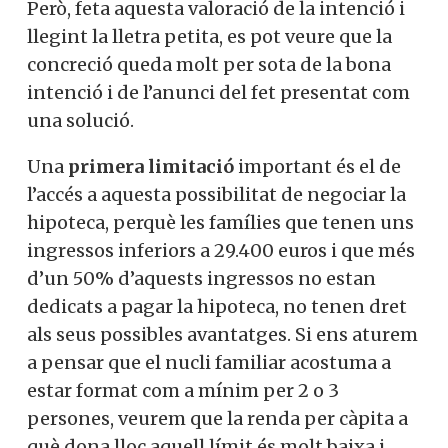
Però, feta aquesta valoració de la intenció i
llegint la lletra petita, es pot veure que la
concreció queda molt per sota de la bona
intenció i de l’anunci del fet presentat com
una solució.
Una
primera limitació
important és el de
l’accés a aquesta possibilitat de negociar la
hipoteca, perquè les famílies que tenen uns
ingressos inferiors a 29.400 euros i que més
d’un 50% d’aquests ingressos no estan
dedicats a pagar la hipoteca, no tenen dret
als seus possibles avantatges. Si ens aturem
a pensar que el nucli familiar acostuma a
estar format com a mínim per 2 o 3
persones, veurem que la renda per càpita a
què dona lloc aquell límit és molt baixa i