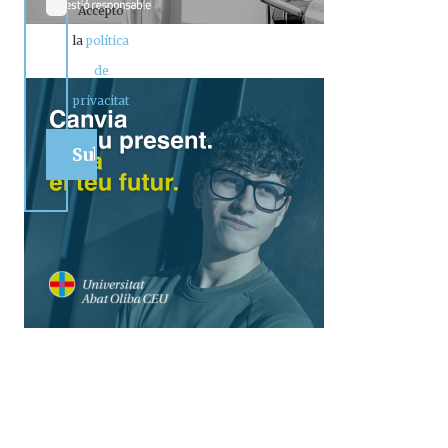
Accepto
la
política
de
privacitat