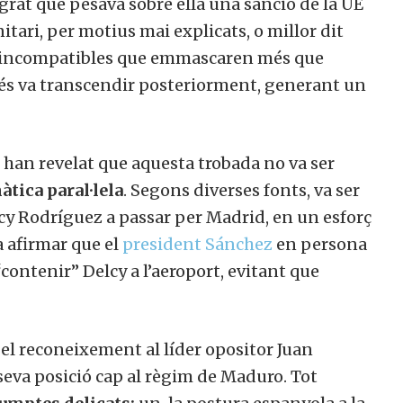
rat que pesava sobre ella una sanció de la UE
nitari, per motius mai explicats, o millor dit
 i incompatibles que emmascaren més que
omés va transcendir posteriorment, generant un
han revelat que aquesta trobada no va ser
àtica paral·lela
. Segons diverses fonts, va ser
cy Rodríguez a passar per Madrid, en un esforç
 a afirmar que el
president Sánchez
en persona
“contenir” Delcy a l’aeroport, evitant que
el reconeixement al líder opositor Juan
seva posició cap al règim de Maduro. Tot