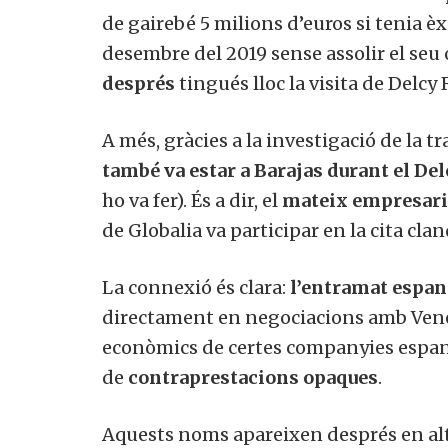
de gairebé 5 milions d’euros si tenia èx
desembre del 2019 sense assolir el se
després
tingués lloc la visita de Delc
A més, gràcies a la investigació de la 
també va estar a Barajas durant el De
ho va fer). És a dir, el
mateix empresari
de Globalia va participar en la cita c
La connexió és clara:
l’entramat
espan
directament en negociacions amb Veneç
econòmics de certes companyies espany
de
contraprestacions opaques
.
Aquests noms apareixen després en alt