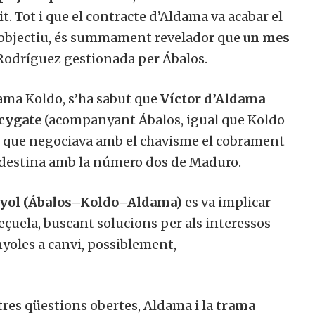
it. Tot i que el contracte d’Aldama va acabar el
u objectiu, és summament revelador que
un mes
y Rodríguez gestionada per Ábalos.
trama Koldo, s’ha sabut que
Víctor d’Aldama
lcygate
(acompanyant Ábalos, igual que Koldo
que negociava amb el chavisme el cobrament
landestina amb la número dos de Maduro.
yol (Ábalos–Koldo–Aldama)
es va implicar
uela, buscant solucions per als interessos
oles a canvi, possiblement,
res qüestions obertes, Aldama i la
trama