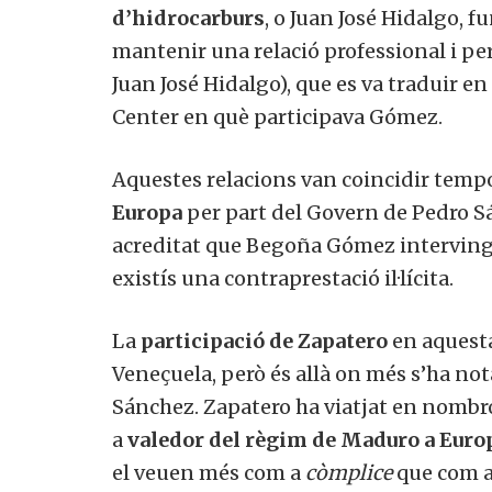
d’hidrocarburs
, o Juan José Hidalgo, 
mantenir una relació professional i per
Juan José Hidalgo), que es va traduir en 
Center en què participava Gómez.
Aquestes relacions van coincidir te
Europa
per part del Govern de Pedro Sán
acreditat que Begoña Gómez interving
existís una contraprestació il·lícita.
La
participació de Zapatero
en aquesta
Veneçuela, però és allà on més s’ha not
Sánchez. Zapatero ha viatjat en nombro
a
valedor del règim de Maduro a Euro
el veuen més com a
còmplice
que com a