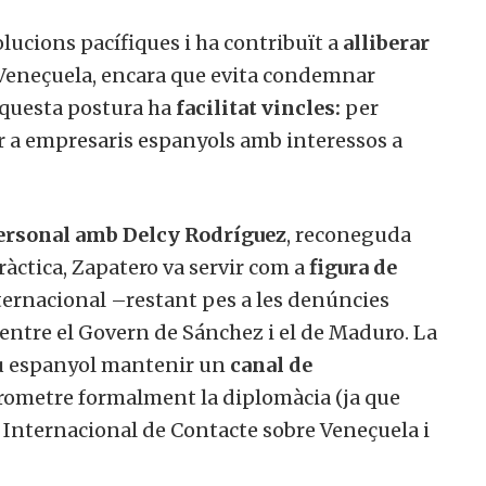
olucions pacífiques i ha contribuït a
alliberar
a Veneçuela, encara que evita condemnar
Aquesta postura ha
facilitat vincles:
per
er a empresaris espanyols amb interessos a
ersonal amb Delcy Rodríguez
, reconeguda
 pràctica, Zapatero va servir com a
figura de
ternacional –restant pes a les denúncies
entre el Govern de Sánchez i el de Maduro. La
iu espanyol mantenir un
canal de
ometre formalment la diplomàcia (ja que
 Internacional de Contacte sobre Veneçuela i