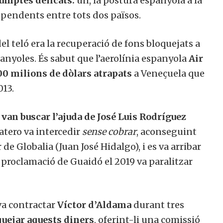
umptes delicats:
un, la postura espanyola a la
 pendents entre tots dos països.
el teló era la recuperació de fons bloquejats a
nyoles. És sabut que l’aerolínia espanyola
Air
00 milions de dòlars atrapats
a Veneçuela que
013.
a
van buscar l’ajuda de José Luis Rodríguez
tero va intercedir
sense cobrar
, aconseguint
de Globalia (Juan José Hidalgo), i es va arribar
 proclamació de Guaidó el 2019 va paralitzar
 va contractar
Víctor d’Aldama
durant tres
quejar aquests diners
, oferint-li una comissió