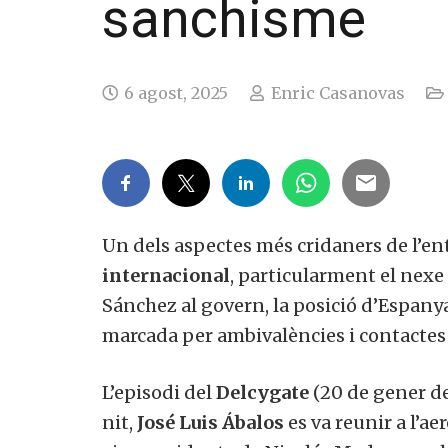
sanchisme
6 agost, 2025
Enric Casanovas
Un dels aspectes més cridaners de l’en
internacional
, particularment el nex
Sánchez al govern, la posició d’Espany
marcada per ambivalències i contactes 
L’episodi del
Delcygate
(20 de gener de
nit,
José Luis Ábalos
es va reunir a l’a