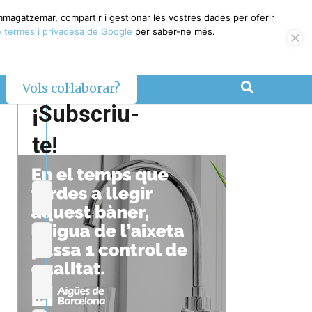
emmagatzemar, compartir i gestionar les vostres dades per oferir
 termes i privadesa de Google
per saber-ne més.
Vols col·laborar?
¡Subscriu-
te!