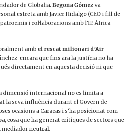
fundador de Globalia.
Begoña Gómez
va
sonal estreta amb Javier Hidalgo (CEO i fill de
patrocinis i col·laboracions amb l’IE Àfrica
mporalment amb
el rescat milionari d’Air
chez, encara que fins ara la justícia no ha
ués directament en aquesta decisió ni que
 dimensió internacional no es limita a
at la seva influència durant el Govern de
ses ocasions a Caracas i s’ha posicionat com
pa
, cosa que ha generat crítiques de sectors que
 mediador neutral.