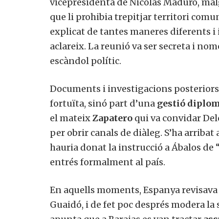
vicepresidenta de Nicolás Maduro, malg
que li prohibia trepitjar territori comu
explicat de tantes maneres diferents
aclareix. La reunió va ser secreta i n
escàndol polític.
Documents i investigacions posteriors 
fortuïta, sinó part d’una
gestió diplom
el mateix
Zapatero
qui va convidar Del
per obrir canals de diàleg. S’ha arribat
hauria donat la instrucció a Ábalos de 
entrés formalment al país.
En aquells moments, Espanya revisava 
Guaidó, i de fet poc després modera la 