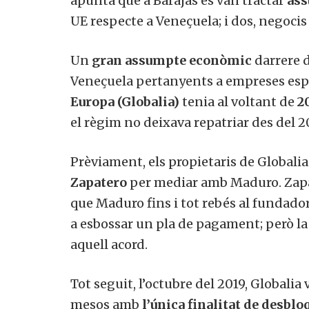
apunta que a Barajas es van tractar
ass
UE respecte a Veneçuela; i dos, negocis
Un
gran assumpte econòmic
darrere d
Veneçuela pertanyents a empreses espa
Europa (Globalia)
tenia al voltant de
2
el règim no deixava repatriar des del 2
Prèviament, els propietaris de Globali
Zapatero
per mediar amb Maduro. Zapa
que Maduro fins i tot rebés al fundador 
a esbossar un pla de pagament; però la
aquell acord.
Tot seguit, l’octubre del 2019, Globalia
mesos amb
l’única
finalitat de desblo