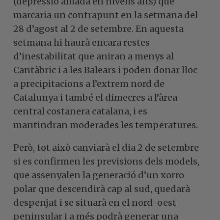
(depressió aïllada en nivells alts) que
marcaria un contrapunt en la setmana del
28 d’agost al 2 de setembre. En aquesta
setmana hi haurà encara restes
d’inestabilitat que aniran a menys al
Cantàbric i a les Balears i poden donar lloc
a precipitacions a l’extrem nord de
Catalunya i també el dimecres a l’àrea
central costanera catalana, i es
mantindran moderades les temperatures.
Però, tot això canviarà el dia 2 de setembre
si es confirmen les previsions dels models,
que assenyalen la generació d’un xorro
polar que descendirà cap al sud, quedarà
despenjat i se situarà en el nord-oest
peninsular i a més podrà generar una