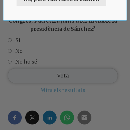
Després del seu vot a la Mesa del
Congrés, s'atrevirà Junts a fer inviable la
presidència de Sánchez?
Sí
No
No ho sé
Mira els resultats