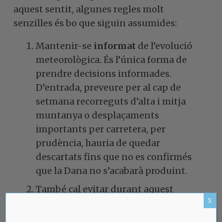
aquest sentit, algunes regles molt
senzilles és bo que siguin assumides:
Mantenir-se
informat
de l’evolució
meteorològica. És l’única forma de
prendre decisions informades.
D’entrada, preveure per al cap de
setmana recorreguts d’alta i mitja
muntanya o desplaçaments
importants per carretera, per
prudència, hauria de quedar
descartats fins que no es confirmés
que la Dana no s’acabarà produint.
També cal evitar durant aquest
X
període
freqüentar rieres i rius
que
ara poden semblar insignificants per