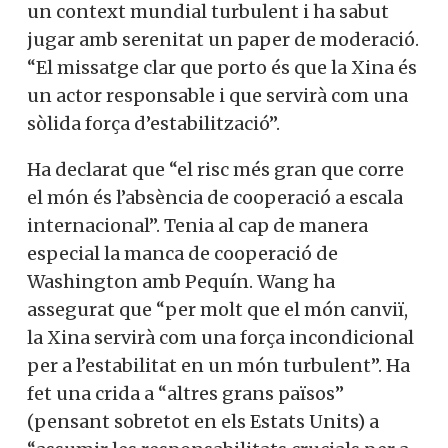
membre actiu de la nostra
frenar Netanyahu i de parar la guerra de
comunitat.
Gaza.
La Xina
Si, vull col·laborar activament
Per la seva banda, el
ministre xinès
d’Afers Exteriors, Wang Yi
, ha tractat de
No, però vull rebre el butlletí
perfilar el seu país com una força
estabilitzadora en un context mundial
turbulent i ha sabut jugar amb serenitat
un paper de moderació. “El missatge clar
que porto és que la Xina és un actor
responsable i que servirà com una sòlida
força d’estabilització”.
Ha declarat que “el risc més gran que corre