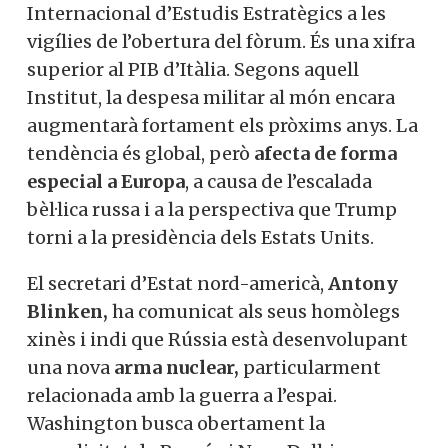
La despesa militar al món
ha crescut un
9% l’any 2023
, fins a assolir una xifra de
2,2 bilions de dòlars, un nou rècord,
segons les dades publicades per l’Institut
Internacional d’Estudis Estratègics a les
vigílies de l’obertura del fòrum. És una
xifra superior al PIB d’Itàlia. Segons aquell
Institut, la despesa militar al món encara
augmentarà fortament els pròxims anys.
La tendència és global, però
afecta de
forma especial a Europa
, a causa de
l’escalada bèl·lica russa i a la perspectiva
que Trump torni a la presidència dels
Estats Units.
El secretari d’Estat nord-americà,
Antony
Blinken,
ha comunicat als seus homòlegs