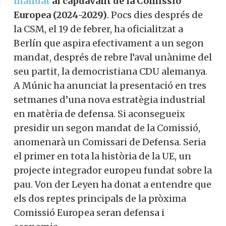
aquest any hi ha hagut un augment del
20% respecte a l’any passat, però encara
no és suficient”.
Es donava per fet
que
Von
der
Leyen
s’està posicionant per
a presidir un
segon mandat
al capdavant
de la Comissió Europea (2024-2029)
. Pocs
dies després de la
CSM
, el 19 de febrer, ha
oficialitzat a Berlín que aspira
efectivament a un segon mandat, després
de rebre l’aval unànime del seu partit, la
democristiana CDU alemanya. A Múnic ha
anunciat la presentació en tres setmanes
d’una nova estratègia industrial en
matèria de defensa. Si aconsegueix
presidir un segon mandat de la Comissió,