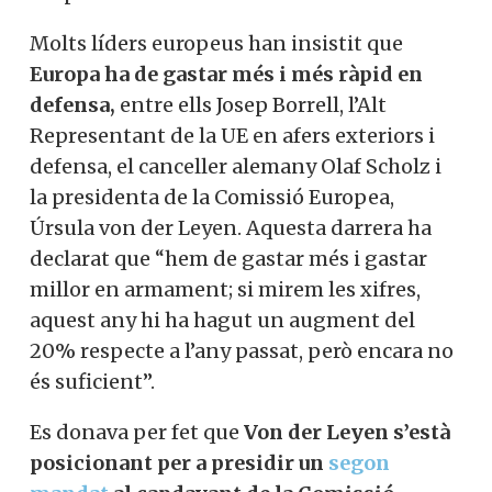
la xifra ha pujat a 347.000 milions,
equivalents a un 1,85%. Pel 2004, s’espera
que arribin a l’objectiu previst d’un 2% del
PIB, el que va demanant Trump amb
insistència des de fa temps, que suposa
una despesa de 380.000 milions de dòlars.
Molts líders europeus han insistit que
Europa ha de gastar més i més ràpid en
defensa,
entre ells Josep Borrell, l’Alt
Representant de la UE en afers exteriors i
defensa, el canceller alemany Olaf Scholz i
la presidenta de la Comissió Europea,
Úrsula von der Leyen. Aquesta darrera ha
declarat que “hem de gastar més i gastar
millor en armament; si mirem les xifres,