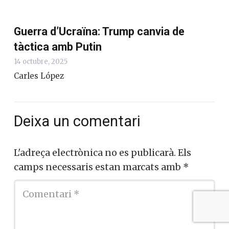
La producció industrial: la clau
oblidada per guanyar guerres
2 desembre, 2025
Carles López
Guerra d’Ucraïna: Trump canvia de