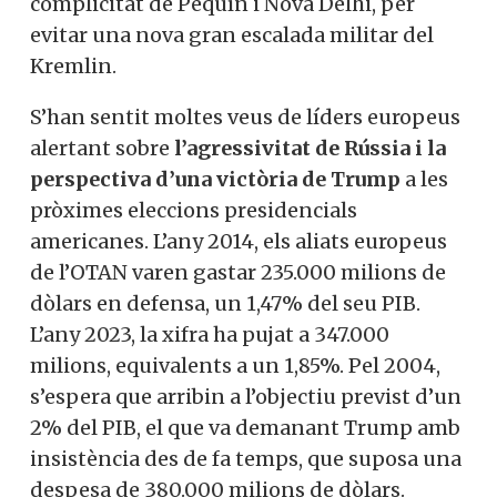
xinès i indi que Rússia està
desenvolupant una nova
arma nuclear,
particularment relacionada amb la guerra
a l’espai. Washington busca obertament la
complicitat de Pequín i Nova Delhi, per
evitar una nova gran escalada militar del
Kremlin.
S’han sentit moltes veus de líders
europeus alertant sobre
l’agressivitat de
Rússia i la perspectiva d’una victòria de
Trump
a les pròximes
eleccions presidencials americanes. L’any
2014, els aliats europeus de l’OTAN varen
gastar 235.000 milions de dòlars en
defensa, un 1,47% del seu PIB. L’any 2023,