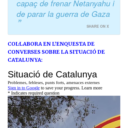
Amb una Rússia absent de la Conferència
de Seguretat de Múnic per raons òbvies, i
negada la possibilitat de trobades
informals amb el país que s’ha convertit
en “l’amenaça principal per al continent
europeu”, es pot afirmar que el
protagonista invisible de Múnic ha sigut
la indústria d’armament.
La veritat que ha aflorat
a Múnic és que ningú
sembla capaç de frenar
Netanyahu i de parar la