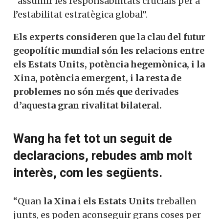
el món és l’absència de cooperació a escala
internacional”. Tenia al cap de manera
especial la manca de cooperació de
Washington amb Pequín.
Wang
ha
assegurat que “per molt que el món
canviï, la Xina servirà com una força
incondicional per a l’estabilitat en un
món turbulent”. Ha fet una crida a “altres
grans països” (pensant sobretot en els
Estats Units) a “assumir les
responsabilitats crucials per a l’estabilitat
estratègica global”.
Els experts consideren que la clau del
futur geopolític mundial són les
relacions entre els Estats Units,