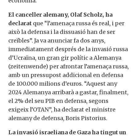
anomenarà un Comissari de Defensa.
Seria el primer en tota la història de la UE,
un projecte integrador europeu fundat
sobre la pau.
Von
der
Leyen
ha donat a
entendre que els dos reptes principals de
la pròxima Comissió Europea seran
defensa i economia.
El canceller alemany, Olaf Scholz, ha
declarat
que “l’amenaça russa és real, i per
això la defensa i la dissuasió han de ser
creïbles”. Ja va anunciar fa dos anys,
immediatament després de la invasió
russa d’Ucraïna, un gran gir polític a
Alemanya (
zeitenwende
) per afrontar
l’amenaça russa, amb un pressupost