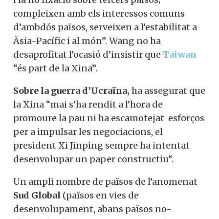
“És imperatiu que
Europa i la Xina
s’apartin de distraccions geopolítiques i
ideològiques i que es vegin mútuament
com a socis en lloc de rivals per a injectar
energia positiva en un món volàtil“.
Sobre Rússia,
Wang
ha rebutjat
qualsevol
intent de “culpar o de desviar a la Xina la
responsabilitat de resoldre la crisi
d’Ucraïna; les relacions entre la Xina i
Rússia creixen de forma sostinguda sobre
les bases de la no aliança, la no
confrontació i la no fixació sobre tercers
països; compleixen amb els interessos
comuns d’ambdós països, serveixen a
l’estabilitat a Àsia-Pacífic i al
món”.
Wang
no ha desaprofitat l’ocasió