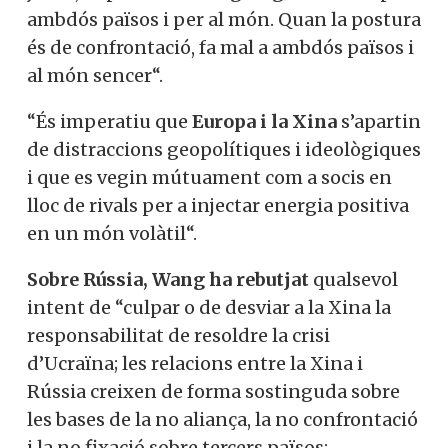
potència hegemònica, i la Xina, potència
emergent, i la resta de problemes no són
més que derivades d’aquesta gran
rivalitat bilateral.
Wang
ha fet tot un seguit de
declaracions, rebudes amb molt
interès, com les següents.
“Quan
la Xina i els Estats Units
treballen
junts, es poden aconseguir grans coses
per ambdós països i per al món. Quan la
postura és de confrontació, fa mal a
ambdós països i al món sencer“.