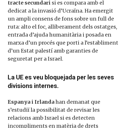
addicional en defensa de 100.000 milions
d’euros. “Aquest any 2024 Alemanya
arribarà a gastar, finalment, el 2% del seu
PIB en defensa, segons exigeix l’OTAN”, ha
declarat el ministre alemany de defensa,
Boris Pistorius.
La invasió israeliana de Gaza ha tingut
un tracte secundari
si es compara amb el
dedicat a la invasió d’Ucraïna. Ha emergit
un ampli consens de fons sobre un full de
ruta: alto el foc, alliberament dels
ostatges, entrada d’ajuda humanitària i
posada en marxa d’un procés que porti a
l’establiment d’un Estat palestí amb
garanties de seguretat per a Israel.