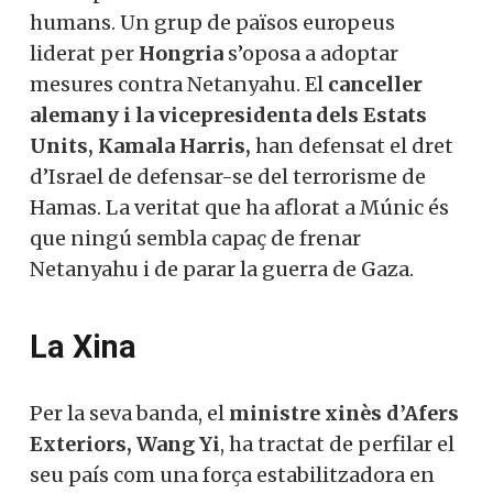
La UE es veu bloquejada per les seves
divisions internes.
Espanya i Irlanda
han demanat que
s’estudiï la possibilitat de revisar les
X
relacions amb Israel si es detecten
incompliments en matèria de drets
humans. Un grup de països europeus
Vols col·laborar a
liderat per
Hongria
s’oposa a adoptar
Converses a Catalunya?
mesures contra Netanyahu. El
canceller
alemany i la vicepresidenta dels Estats
Units, Kamala Harris,
han defensat el
dret d’Israel de defensar-se del terrorisme
Et convidem a participar i
de
Hamas
. La veritat que ha aflorat a
ser un
Múnic és que ningú sembla capaç de