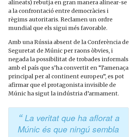
d’insistir que
Taiwan
“és part de la Xina”.
Sobre la guerra d’Ucraïna,
ha assegurat
que la Xina “mai s’ha rendit a l’hora de
promoure la pau ni ha escamotejat
esforços per a impulsar les negociacions,
el president Xi Jinping sempre ha
intentat desenvolupar un paper
constructiu“.
Un ampli nombre de països de l’anomenat
Sud Global
(països en vies de
desenvolupament, abans països no-
alineats) rebutja en gran manera alinear-
se a la confrontació entre democràcies i
règims autoritaris. Reclamen un ordre
mundial que els sigui més favorable.