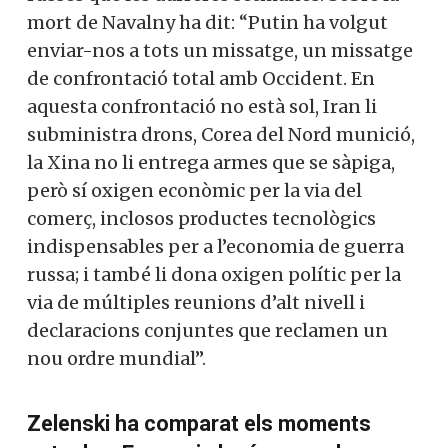
guerra actualment és més favorable a les
tropes russes que les darreres setmanes.
Sobre la mort de
Navalny
ha dit: “Putin ha
volgut enviar-nos a tots un missatge, un
missatge de confrontació total amb
Occident. En aquesta confrontació no està
sol, Iran li subministra drons, Corea del
Nord munició, la Xina no li entrega armes
que se sàpiga, però sí oxigen econòmic
per la via del comerç, inclosos productes
tecnològics indispensables per a
l’economia de guerra russa; i també li
dona oxigen polític per la via de múltiples
reunions d’alt nivell i declaracions
conjuntes que reclamen un nou ordre
mundial”.