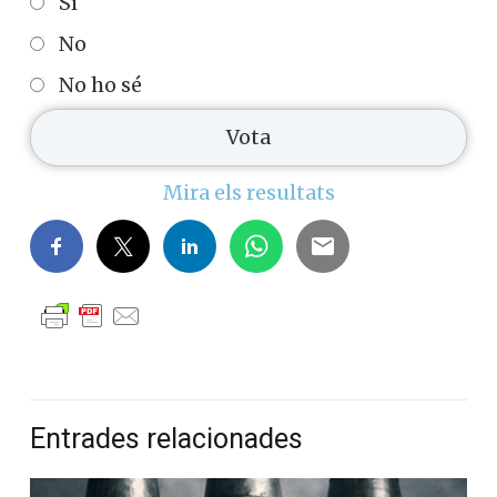
Sí
No
No ho sé
Mira els resultats
Entrades relacionades