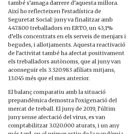
també s’amaga darrere d’aquesta millora.
Així ho reflecteixen l’estadística de
Seguretat Social: juny va finalitzar amb
447.800 treballadors en ERTO, un 43,1%
d’ells concentrats en els serveis de menjars i
begudes, i allotjaments. Aquesta reactivació
de l’activitat també ha afectat positivament
els treballadors autònoms, que al juny van
aconseguir els 3.320.983 afiliats mitjans,
13.045 més que el mes anterior.
El balanç comparatiu amb la situació
prepandèmica demostra l’oxigenació del
mercat de treball. El juny de 2019, l’últim
juny sense afectació del virus, es van
comptabilitzar 3.020.000 aturats, i un any
més tard, en el primer estiu de la pandèmia