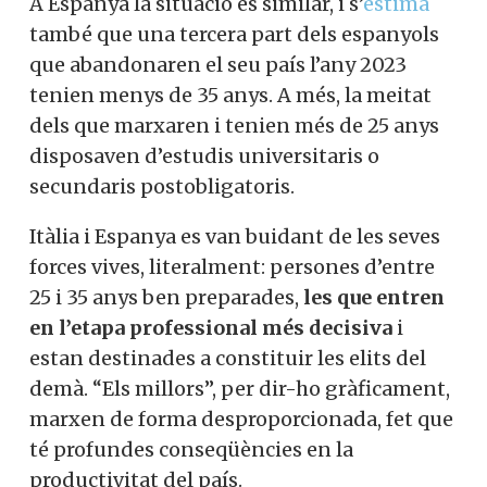
A Espanya la situació és similar, i s’
estima
també que una tercera part dels espanyols
que abandonaren el seu país l’any 2023
tenien menys de 35 anys. A més, la meitat
dels que marxaren i tenien més de 25 anys
disposaven d’estudis universitaris o
secundaris postobligatoris.
Itàlia i Espanya es van buidant de les seves
forces vives, literalment: persones d’entre
25 i 35 anys ben preparades,
les que entren
en l’etapa professional més decisiva
i
estan destinades a constituir les elits del
demà. “Els millors”, per dir-ho gràficament,
marxen de forma desproporcionada, fet que
té profundes conseqüències en la
productivitat del país.