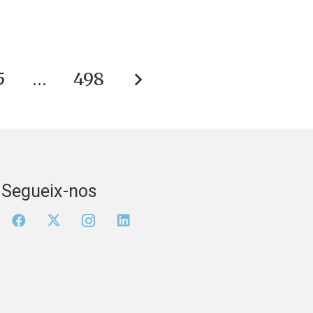
5
…
498
Segueix-nos