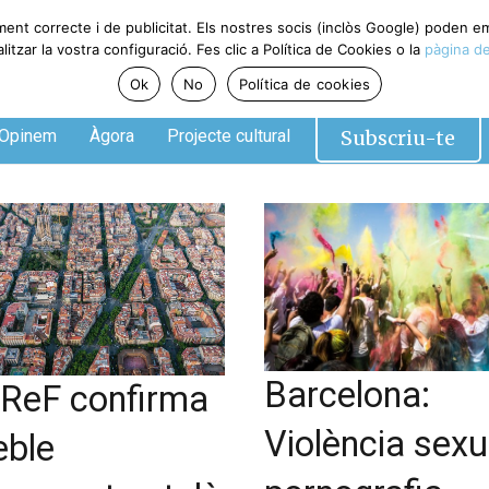
ment correcte i de publicitat. Els nostres socis (inclòs Google) poden 
tzar la vostra configuració. Fes clic a Política de Cookies o la
pàgina de
Ok
No
Política de cookies
Subscriu-te
Opinem
Àgora
Projecte cultural
Barcelona:
IReF confirma
Violència sexua
eble