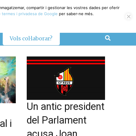
emmagatzemar, compartir i gestionar les vostres dades per oferir
 termes i privadesa de Google
per saber-ne més.
Vols col·laborar?
Un antic president
del Parlament
l i
acusa Joan