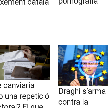
pornografia
ixement català
 canviaria
Draghi s’arma
 una repetició
contra la
ctoral? El que