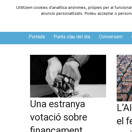
Utilitzem cookies d'analítica anònimes, pròpies per al funciona
anuncis personalitzats. Podeu acceptar o personali
Dissabte, 8 de agosto de 2026
Portada
Punts clau del dia
Conversem
Una estranya
L’A
votació sobre
el f
finançament