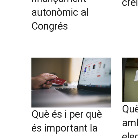
cre
autonòmic al
Congrés
Què
Què és i per què
amb
és important la
ele