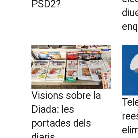
PSD2?
diu
enq
Visions sobre la
Tel
Diada: les
ree
portades dels
eli
diaris