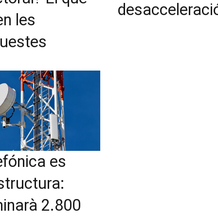
desacceleraci
en les
uestes
efónica es
structura:
minarà 2.800