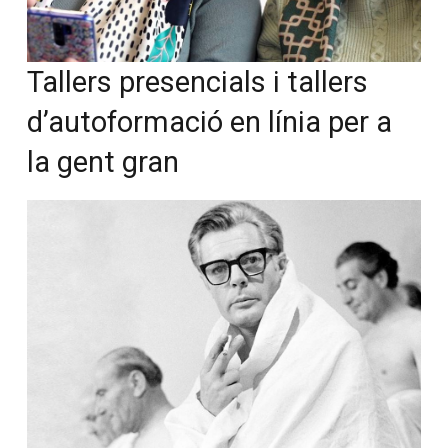
Tallers presencials i tallers
d’autoformació en línia per a
Vols col·laborar a
la gent gran
Converses a Catalunya?
Et convidem a participar i
ser un
membre actiu de la nostra
comunitat.
El mes de Federico Fellini
Si, vull col·laborar activament