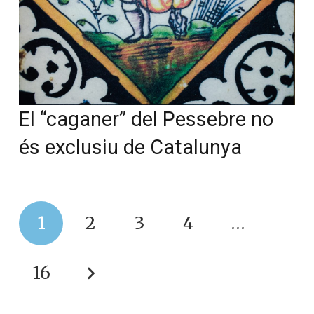
El “caganer” del Pessebre no
és exclusiu de Catalunya
1
2
3
4
…
16
Converses a Catalunya
Qui som