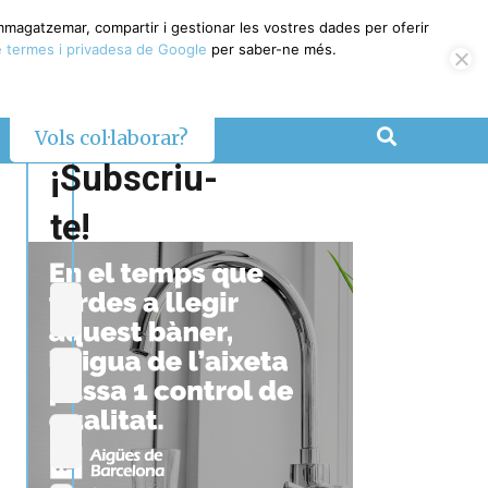
emmagatzemar, compartir i gestionar les vostres dades per oferir
 termes i privadesa de Google
per saber-ne més.
Vols col·laborar?
¡Subscriu-
te!