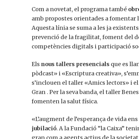
Com a novetat, el programa també
obre
amb propostes orientades a fomentar la 
Aquesta línia se suma a les ja existents
prevenció de la fragilitat, foment del
competències digitals i participació so
Els
nous tallers presencials
que es lla
pòdcast» i «Escriptura creativa», s’e
s’inclouen el taller «Amics lectors» i 
Gran . Per la seva banda, el taller Benes
fomenten la salut física.
«L’augment de l’esperança de vida ens 
jubilació
. A la Fundació ”la Caixa” te
gran com a agents actius de la societat