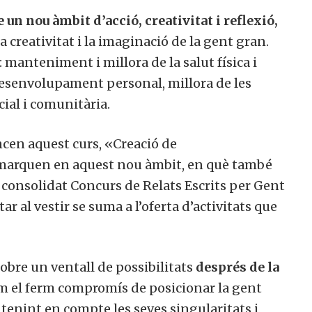
 un nou àmbit d’acció, creativitat i reflexió,
creativitat i la imaginació de la gent gran.
: manteniment i millora de la salut física i
 desenvolupament personal, millora de les
cial i comunitària.
ncen aquest curs, «Creació de
mmarquen en aquest nou àmbit, en què també
el consolidat Concurs de Relats Escrits per Gent
tar al vestir se suma a l’oferta d’activitats que
obre un ventall de possibilitats
després de la
nim el ferm compromís de posicionar la gent
 tenint en compte les seves singularitats i