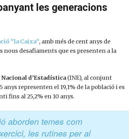
anyant les generacions
ció ”la Caixa”
, amb més de cent anys de
els nous desafiaments que es presenten a la
t Nacional d’Estadística
(INE), al conjunt
 anys representen el 19,1% de la població i es
i fins al 25,2% en 10 anys.
ció aborden temes com
xercici, les rutines per al