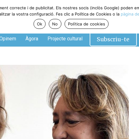
ment correcte i de publicitat. Els nostres socis (inclòs Google) poden 
tzar la vostra configuració. Fes clic a Política de Cookies o la
pàgina de
Ok
No
Política de cookies
Subscriu-te
Opinem
Àgora
Projecte cultural