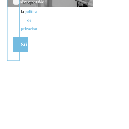
Accepto
la
política
de
privacitat