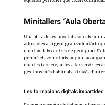
aquelles persones que volen continuar 
Minitallers “Aula Obert
Una altra de les novetats són els mini
adreçades a la
gent gran voluntària
que
oberta» dels centres de gent gran. S’o
perquè els voluntaris puguin acompanya
obertes i ensenyar-les a fer servir les a
gestions més habituals a través d’inter
Les formacions digitals impartides 
La meva carpeta ciutadana:
informació