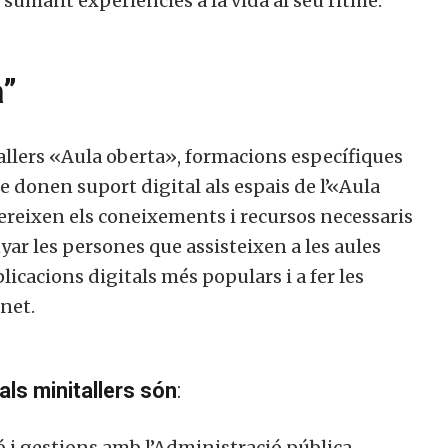
sumant experiències a la vida al seu ritme.
a”
tallers «Aula oberta», formacions específiques
 donen suport digital als espais de l’«Aula
fereixen els coneixements i recursos necessaris
r les persones que assisteixen a les aules
plicacions digitals més populars i a fer les
net.
als minitallers són
:
 i gestions amb l’Administració pública