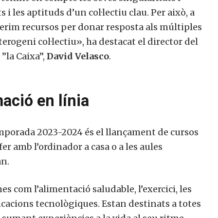
s i les aptituds d’un col·lectiu clau. Per això, a
oferim recursos per donar resposta als múltiples
terogeni col·lectiu», ha destacat el director del
”la Caixa”,
David Velasco
.
ació en línia
emporada 2023-2024 és el llançament de cursos
er amb l’ordinador a casa o a les aules
an.
s com l’alimentació saludable, l’exercici, les
licacions tecnològiques. Estan destinats a totes