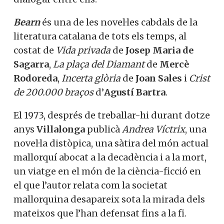
Bearn
és una de les novel·les cabdals de la
literatura catalana de tots els temps, al
costat de
Vida privada
de
Josep Maria de
Sagarra
,
La plaça del Diamant
de
Mercè
Rodoreda
,
Incerta glòria
de
Joan Sales
i
Crist
de 200.000 braços
d’
Agustí Bartra
.
El 1973, després de treballar-hi durant dotze
anys
Villalonga
publicà
Andrea Víctrix
, una
novel·la distòpica, una sàtira del món actual
mallorquí abocat a la decadència i a la mort,
un viatge en el món de la ciència-ficció en
el que l’autor relata com la societat
mallorquina desapareix sota la mirada dels
mateixos que l’han defensat fins a la fi.