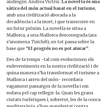
androgin: Andrea Víctrix.
La novel·la és una
sàtira del món actual basat en el turisme
,
amb una civilització abocada a la
decadència i a la mort, i que transcorre en
un futur pròxim. La novel·la se situa a
Mallorca, a una Mallorca desconeguda (ara
s’anomena
Turclub
), on tot passa sobre la
base que
“El progrés no es pot aturar”
.
Des de fa temps −tal com evolucionen els
esdeveniments en la nostra civilització i de
quina manera s’ha transformat el turisme a
Mallorca i arreu del món− recordava
vagament passatges de la novel·la i em
rodava pel cap rellegir-la. Quan les grans
ciutats turístiques i, sobretot, les de la conca
mediterrània, s’han manifestat contra