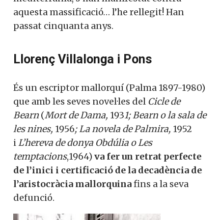
aquesta massificació… l’he rellegit! Han
passat cinquanta anys.
Llorenç Villalonga i Pons
És un escriptor mallorquí (Palma 1897-1980)
que amb les seves novel·les del
Cicle de
Bearn
(
Mort de Dama,
193
1; Bearn o la sala de
les nines,
1956
; La novela de Palmira,
1952
i
L’hereva de donya Obdúlia o Les
temptacions
,1964)
va fer un retrat perfecte
de l’inici i certificació de la decadència de
l’aristocràcia mallorquina
fins a la seva
defunció.