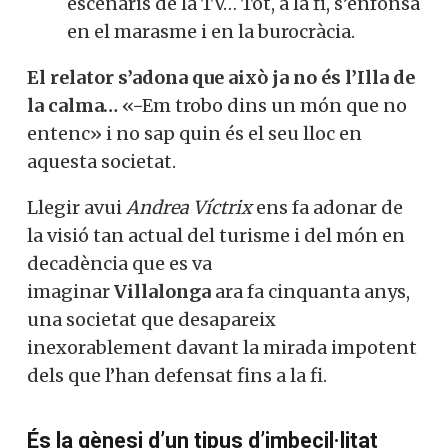
escenaris de la TV… Tot, a la fi, s’enfonsà
en el marasme i en la burocràcia.
El relator s’adona que això ja no és l’Illa de
la calma…
«−Em trobo dins un món que no
entenc» i no sap quin és el seu lloc en
aquesta societat.
Llegir avui
Andrea Víctrix
ens fa adonar de
la visió tan actual del turisme i del món en
decadència que es va
imaginar
Villalonga
ara fa cinquanta anys,
una societat que desapareix
inexorablement davant la mirada impotent
dels que l’han defensat fins a la fi.
És la gènesi d’un tipus d’imbecil·litat