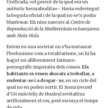
Unificada, «el gerent de la qual era un
autèntic hermafrodita»−. Havia esdevingut
la beguda oficial i de la qual no se’n podia
blasfemar. Els nins nascuts al
Centre
de
Reproducció de la Mediterrània
es batejaven
amb
Hola-Hola
.
Estem en una societat on s’ha instaurat
l’hedonisme com a totalitarisme, on hi ha
hagut un alliberament farmaco-
pornogràfic imperatiu dels cossos.
Els
habitants es veuen abocats a treballar, a
endeutar-se i a drogar- se
, en un cicle del
qual no en poden sortir. El
Soma
(record
d’
Un món
feliç de Huxley) revitalitza
artificialment el cos, però escurça el temps
de vida.