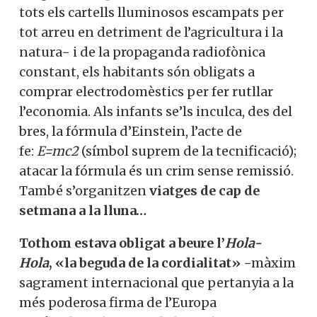
tots els cartells lluminosos escampats per
tot arreu en detriment de l’agricultura i la
natura− i de la propaganda radiofònica
constant, els habitants són obligats a
comprar electrodomèstics per fer rutllar
l’economia. Als infants se’ls inculca, des del
bres, la fórmula d’Einstein, l’acte de
fe:
E=mc2
(símbol suprem de la tecnificació);
atacar la fórmula és un crim sense remissió.
També s’organitzen
viatges de cap de
setmana a la lluna…
Tothom estava obligat a beure l’
Hola-
Hola
, «la beguda de la cordialitat»
−màxim
sagrament internacional que pertanyia a la
més poderosa firma de l’Europa