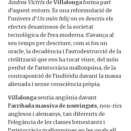
Andrea Víctrix
de
Villalonga
forma part
d’aquest entorn. És una reformulació de
l’univers d’
Un món feliç
on es descriu els
efectes desastrosos de la societat
tecnològica de l’era moderna. S’avança al
seu temps per descriure, com si fos un
oracle, la decadència i l’autodestrucció de la
civilització que ens ha tocat viure, del món
perdut de l’aristocràcia mallorquina, de la
contraposició de l’individu davant la massa
alienada i sense consciència pròpia.
Villalonga
sentia angúnia davant
l’arribada massiva de nouvinguts
, nou-rics
anglesos i alemanys, tan diferents de
l’elegància de les classes benestants i
l’aristocràcia mallorquines en les quals ell