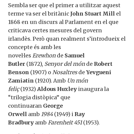
Sembla ser que el primer a utilitzar aquest
terme va ser el britànic
John Stuart Mill
el
1868 en un discurs al Parlament en el que
criticava certes mesures del govern
irlandès. Però quan realment s’introdueix el
concepte és amb les
novel·les
Erewhon
de
Samuel
Butler
(1872),
Senyor del món
de
Robert
Benson
(1907) o
Nosaltres
de
Yevgueni
Zamiatin
(1920). Amb
Un món
feliç
(1932)
Aldous Huxley
inaugura la
“trilogia distòpica” que
continuaran
George
Orwell
amb
1984
(1949) i
Ray
Bradbury
amb
Farenheit 451
(1953).