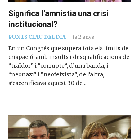
Significa l’amnistia una crisi
institucional?
PUNTS CLAU DEL DIA
fa 2 anys
En un Congrés que supera tots els límits de
crispació, amb insults i desqualificacions de
“traïdor” i “corrupte”, d’una banda, i
“neonazi” i “neofeixista”, de l’altra,
s’escenificava aquest 30 de…