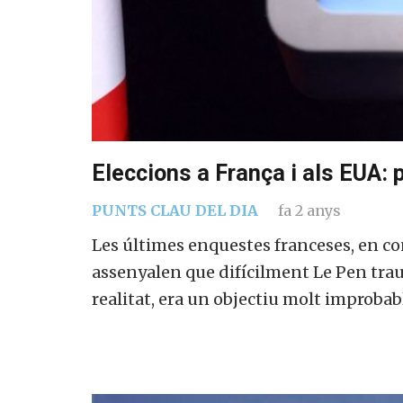
Eleccions a França i als EUA: 
PUNTS CLAU DEL DIA
fa 2 anys
Les últimes enquestes franceses, en con
assenyalen que difícilment Le Pen trau
realitat, era un objectiu molt improbabl