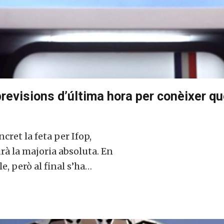
previsions d’última hora per conèixer q
cret la feta per Ifop,
rà la majoria absoluta. En
e, però al final s’ha…