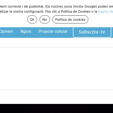
ment correcte i de publicitat. Els nostres socis (inclòs Google) poden 
tzar la vostra configuració. Fes clic a Política de Cookies o la
pàgina de
Ok
No
Política de cookies
Subscriu-te
Opinem
Àgora
Projecte cultural