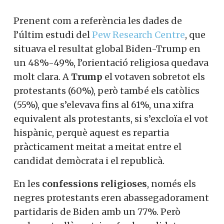
Prenent com a referència les dades de
l’últim estudi del
Pew Research Centre
, que
situava el resultat global Biden-Trump en
un 48%-49%, l’orientació religiosa quedava
molt clara. A
Trump
el votaven sobretot els
protestants (60%), però també els catòlics
(55%), que s’elevava fins al 61%, una xifra
equivalent als protestants, si s’excloïa el vot
hispànic, perquè aquest es repartia
pràcticament meitat a meitat entre el
candidat demòcrata i el republicà.
En les
confessions religioses
, només els
negres protestants eren abassegadorament
partidaris de Biden amb un 77%. Però