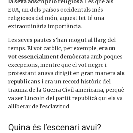
la seva adscripció religiosa
. I és que als
EUA, un dels països occidentals més
religiosos del món, aquest fet té una
extraordinària importància.
Les seves pautes s’han mogut al llarg del
temps. El vot catòlic, per exemple,
era un
vot essencialment demòcrata
amb poques
excepcions, mentre que el vot negre i
protestant anava dirigit en gran manera
als
republicans
i era un record històric del
trauma de la Guerra Civil americana, perquè
va ser Lincoln del partit republicà qui els va
alliberar de l’esclavitud.
Quina és l’escenari avui?