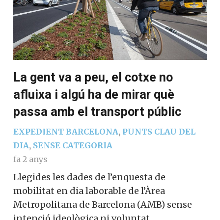
La gent va a peu, el cotxe no
afluixa i algú ha de mirar què
passa amb el transport públic
EXPEDIENT BARCELONA
,
PUNTS CLAU DEL
DIA
,
SENSE CATEGORIA
fa 2 anys
Llegides les dades de l’enquesta de
mobilitat en dia laborable de l’Àrea
Metropolitana de Barcelona (AMB) sense
intenció ideològica ni voluntat