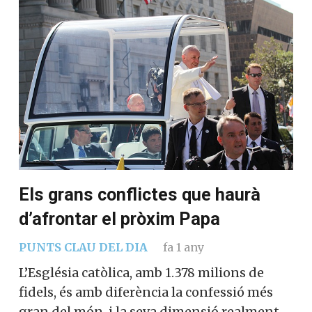
Els grans conflictes que haurà
d’afrontar el pròxim Papa
PUNTS CLAU DEL DIA
fa 1 any
L’Església catòlica, amb 1.378 milions de
fidels, és amb diferència la confessió més
gran del món, i la seva dimensió realment