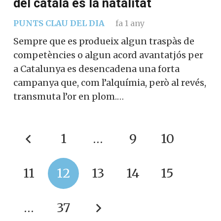
del català és la natalitat
PUNTS CLAU DEL DIA
fa 1 any
Sempre que es produeix algun traspàs de
competències o algun acord avantatjós per
a Catalunya es desencadena una forta
campanya que, com l’alquímia, però al revés,
transmuta l’or en plom.…
1
…
9
10
11
12
13
14
15
…
37