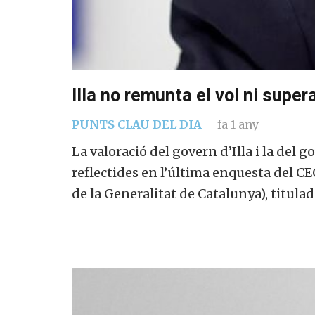
Illa no remunta el vol ni supe
PUNTS CLAU DEL DIA
fa 1 any
La valoració del govern d’Illa i la del
reflectides en l’última enquesta del C
de la Generalitat de Catalunya), titula