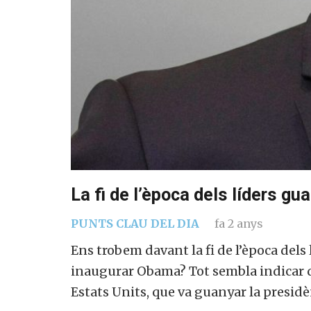
La fi de l’època dels líders gu
PUNTS CLAU DEL DIA
fa 2 anys
Ens trobem davant la fi de l’època dels
inaugurar Obama? Tot sembla indicar q
Estats Units, que va guanyar la presid