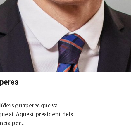
aperes
 líders guaperes que va
ue sí. Aquest president dels
ència per…