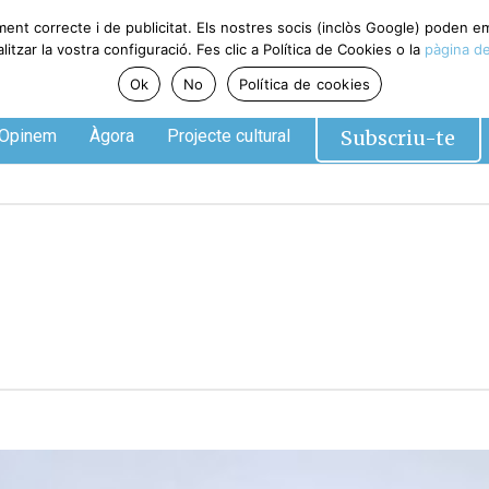
ment correcte i de publicitat. Els nostres socis (inclòs Google) poden 
tzar la vostra configuració. Fes clic a Política de Cookies o la
pàgina de
Ok
No
Política de cookies
Subscriu-te
Opinem
Àgora
Projecte cultural