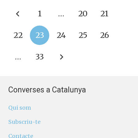
1
…
20
21
22
23
24
25
26
…
33
Converses a Catalunya
Qui som
Subscriu-te
Contacte