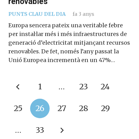
renovables
PUNTS CLAU DEL DIA
fa 3 anys
Europa sencera pateix una veritable febre
per instal·lar més i més infraestructures de
generació d’electricitat mitjançant recursos
renovables. De fet, només l’any passat la
Unió Europea incrementà en un 47%…
1
…
23
24
25
26
27
28
29
…
33