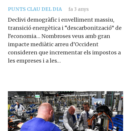
PUNTS CLAU DEL DIA
fa 3 anys
Declivi demogràfic i envelliment massiu,
transició energètica i “descarbonització” de
l’economia… Nombroses veus amb gran
impacte mediàtic arreu d’Occident
consideren que incrementar els impostos a
les empreses i a les…