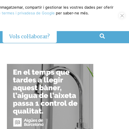
emmagatzemar, compartir i gestionar les vostres dades per oferir
 termes i privadesa de Google
per saber-ne més.
Vols col·laborar?