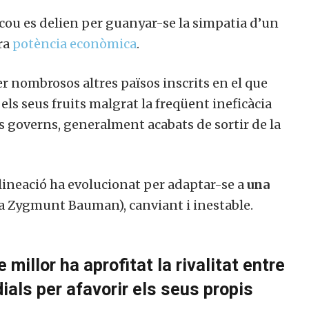
ou es delien per guanyar-se la simpatia d’un
ra
potència econòmica
.
 nombrosos altres països inscrits en el que
 els seus fruits malgrat la freqüent ineficàcia
us governs, generalment acabats de sortir de la
 alineació ha evolucionat per adaptar-se a
una
a Zygmunt Bauman), canviant i inestable.
 millor ha aprofitat la rivalitat entre
als per afavorir els seus propis