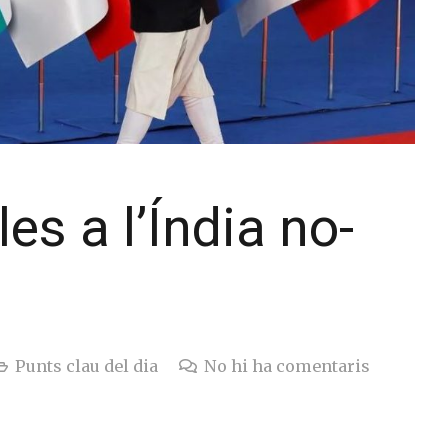
es a l’Índia no-
Punts clau del dia
No hi ha comentaris