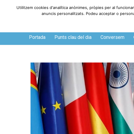
Utilitzem cookies d'analítica anònimes, pròpies per al funciona
anuncis personalitzats. Podeu acceptar o personali
Divendres, 7 de agosto de 2026
Portada
Punts clau del dia
Conversem