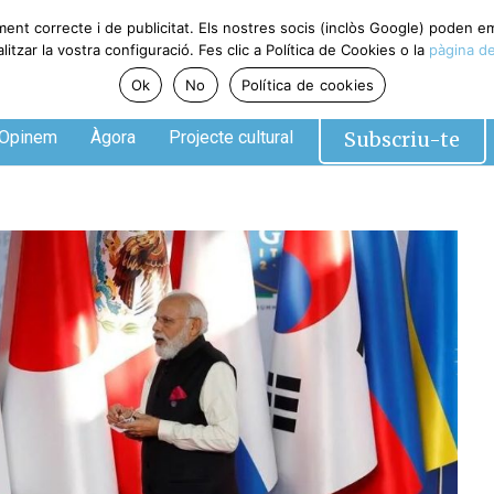
ment correcte i de publicitat. Els nostres socis (inclòs Google) poden 
tzar la vostra configuració. Fes clic a Política de Cookies o la
pàgina de
Ok
No
Política de cookies
Subscriu-te
Opinem
Àgora
Projecte cultural