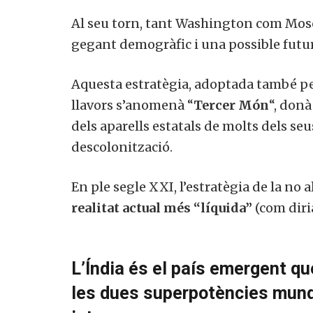
Al seu torn, tant Washington com Mosc
gegant demogràfic i una possible futu
Aquesta estratègia, adoptada també per
llavors s’anomenà “
Tercer Món
“, donà
dels aparells estatals de molts dels se
descolonització.
En ple segle XXI, l’estratègia de la no
realitat actual més “líquida”
(com diri
L’Índia és el país emergent que
les dues superpotències mundi