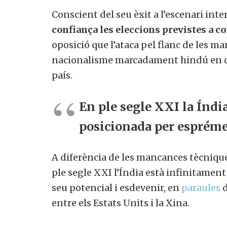
Conscient del seu èxit a l’escenari int
confiança les eleccions previstes a 
oposició que l’ataca pel flanc de les 
nacionalisme marcadament hindú en det
país.
En ple segle XXI la Índi
posicionada per espréme
A diferència de les mancances tècnique
ple segle XXI l’Índia està infinitamen
seu potencial i esdevenir, en
paraules
d
entre els Estats Units i la Xina.