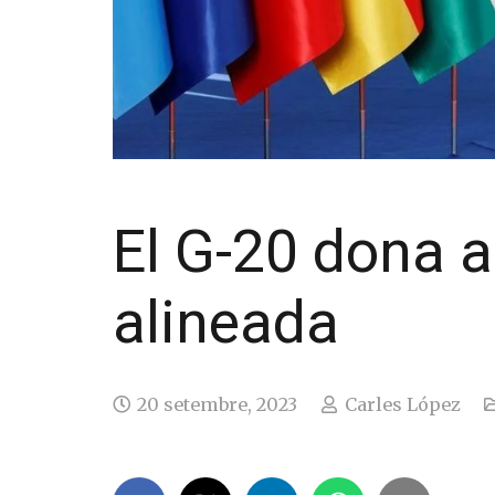
El G-20 dona al
alineada
20 setembre, 2023
Carles López