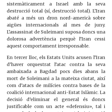
sistemàticament a Israel amb la seva
destrucció total (sí, destrucció total). L’Iran
abaté a més un dron nord-americà sobre
aigües internacionals al mes de juny.
L’assassinat de Suleimani suposa doncs una
dolorosa advertència perquè l’Iran cessi
aquest comportament irresponsable.
En tercer lloc, els Estats Units acusen l’Iran
d’haver orquestrat l’atac contra la seva
ambaixada a Bagdad pocs dies abans la
mort de Soleimani a la mateixa ciutat, així
com d’atacs de milícies contra bases de la
coalició internacional anti-Estat Islàmic. La
decisió d’eliminar el general és doncs
justificable com un acte «defensiu», tal i