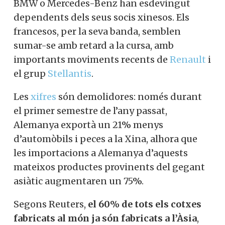
BMW o Mercedes-Benz han esdevingut
dependents dels seus socis xinesos. Els
francesos, per la seva banda, semblen
sumar-se amb retard a la cursa, amb
importants moviments recents de
Renault
i
el grup
Stellantis
.
Les
xifres
són demolidores: només durant
el primer semestre de l’any passat,
Alemanya exportà un 21% menys
d’automòbils i peces a la Xina, alhora que
les importacions a Alemanya d’aquests
mateixos productes provinents del gegant
asiàtic augmentaren un 75%.
Segons Reuters,
el 60% de tots els cotxes
fabricats al món ja són fabricats a l’Àsia
,