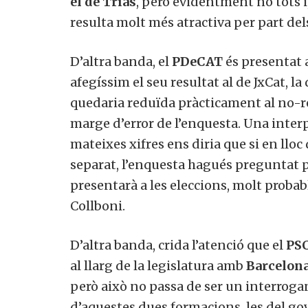
el de Trias
, però evidentment no tots i,
resulta molt més atractiva per part dels
D’altra banda, el
PDeCAT
és presentat 
afegíssim el seu resultat al de JxCat, la 
quedaria reduïda pràcticament al no-re
marge d’error de l’enquesta. Una inter
mateixes xifres ens diria que si en lloc
separat, l’enquesta hagués preguntat p
presentarà a les eleccions, molt proba
Collboni.
D’altra banda, crida l’atenció que el
PSC
al llarg de la legislatura amb
Barcelon
però això no passa de ser un interroga
d’aquestes dues formacions, les del go