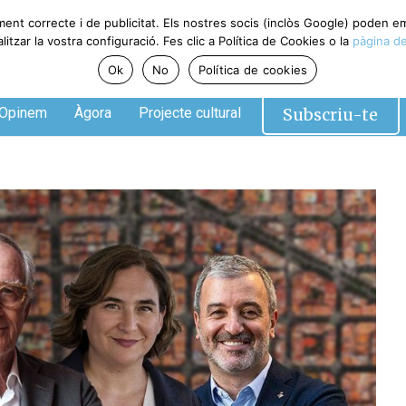
ment correcte i de publicitat. Els nostres socis (inclòs Google) poden 
tzar la vostra configuració. Fes clic a Política de Cookies o la
pàgina de
Ok
No
Política de cookies
Subscriu-te
Opinem
Àgora
Projecte cultural