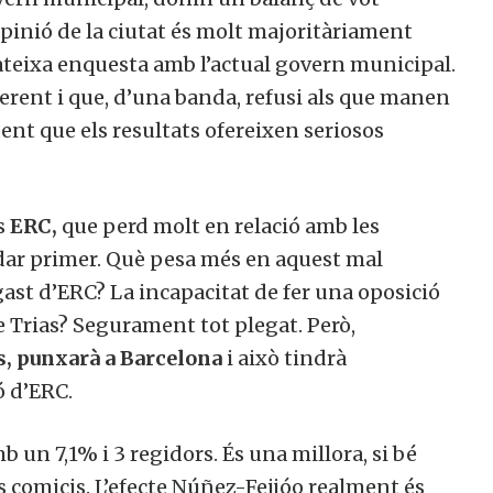
’opinió de la ciutat és molt majoritàriament
mateixa enquesta amb l’actual govern municipal.
oherent i que, d’una banda, refusi als que manen
vident que els resultats ofereixen seriosos
s
ERC,
que perd molt en relació amb les
edar primer. Què pesa més en aquest mal
gast d’ERC? La incapacitat de fer una oposició
e Trias? Segurament tot plegat. Però,
s, punxarà a Barcelona
i això tindrà
ó d’ERC.
 un 7,1% i 3 regidors. És una millora, si bé
s comicis. L’efecte Núñez-Feijóo realment és