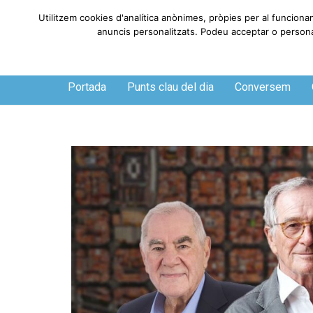
Utilitzem cookies d'analítica anònimes, pròpies per al funciona
anuncis personalitzats. Podeu acceptar o personali
Dissabte, 8 de agosto de 2026
Portada
Punts clau del dia
Conversem