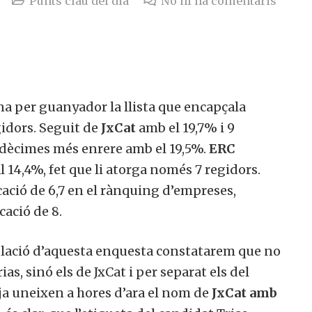
Punts clau del dia
No hi ha comentaris
 per guanyador la llista que encapçala
gidors. Seguit de
JxCat
amb el 19,7% i 9
 dècimes més enrere amb el 19,5%.
ERC
l 14,4%, fet que li atorga només 7 regidors.
ació de 6,7 en el rànquing d’empreses,
ació de 8.
ulació d’aquesta enquesta constatarem que no
as, sinó els de JxCat i per separat els del
ja uneixen a hores d’ara el nom de
JxCat amb