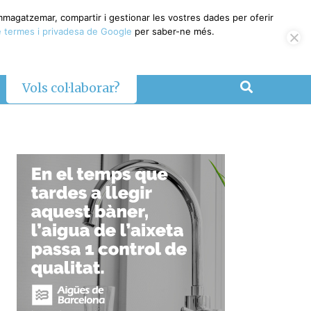
emmagatzemar, compartir i gestionar les vostres dades per oferir
 termes i privadesa de Google
per saber-ne més.
Vols col·laborar?