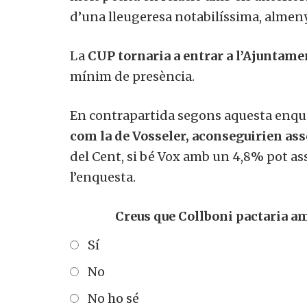
d’una lleugeresa notabilíssima, almeny
La
CUP tornaria a entrar a l’Ajuntame
mínim de presència.
En contrapartida segons aquesta enq
com la de Vosseler, aconseguirien ass
del Cent, si bé Vox amb un 4,8% pot ass
l’enquesta.
Creus que Collboni pactaria am
Sí
No
No ho sé