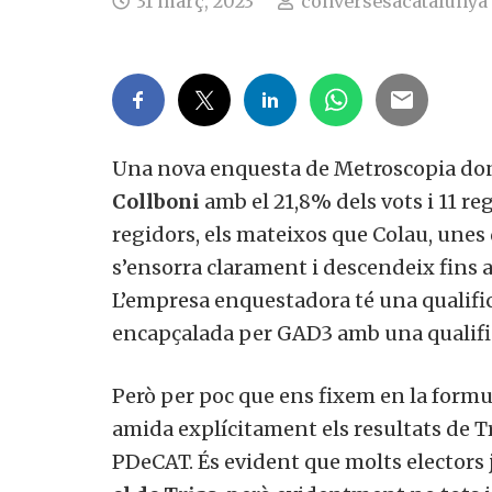
31 març, 2023
conversesacatalunya
Una nova enquesta de Metroscopia dona
Collboni
amb el 21,8% dels vots i 11 re
regidors, els mateixos que Colau, unes
s’ensorra clarament i descendeix fins a
L’empresa enquestadora té una qualific
encapçalada per GAD3 amb una qualific
Però per poc que ens fixem en la form
amida explícitament els resultats de Tri
PDeCAT. És evident que molts electors 