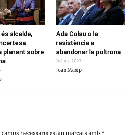
 és alcalde,
Ada Colau o la
incertesa
resistència a
a planant sobre
abandonar la poltrona
na
14 juny, 2023
Joan Masip
3
p
s camps necessaris estan marcats amb
*