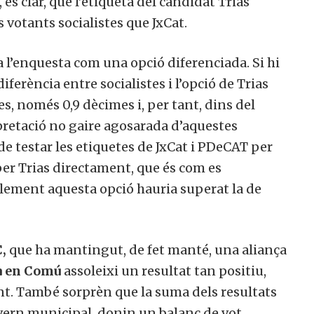
 és clar, que l’etiqueta del candidat Trias
 votants socialistes que JxCat.
a l’enquesta com una opció diferenciada. Si hi
diferència entre socialistes i l’opció de Trias
s, només 0,9 dècimes i, per tant, dins del
pretació no gaire agosarada d’aquestes
 de testar les etiquetes de JxCat i PDeCAT per
er Trias directament, que és com es
blement aquesta opció hauria superat la de
,
que ha mantingut, de fet manté, una aliança
a en Comú
assoleixi un resultat tan positiu,
nt. També sorprèn que la suma dels resultats
vern municipal, donin un balanç de vot