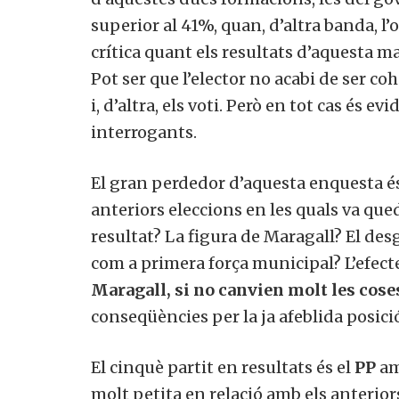
superior al 41%, quan, d’altra banda, l
crítica quant els resultats d’aquesta 
Pot ser que l’elector no acabi de ser c
i, d’altra, els voti. Però en tot cas és e
interrogants.
El gran perdedor d’aquesta enquesta é
anteriors eleccions en les quals va qu
resultat? La figura de Maragall? El des
com a primera força municipal? L’efect
Maragall, si no canvien molt les cose
conseqüències per la ja afeblida posici
El cinquè partit en resultats és el
PP
amb
molt petita en relació amb els anterior