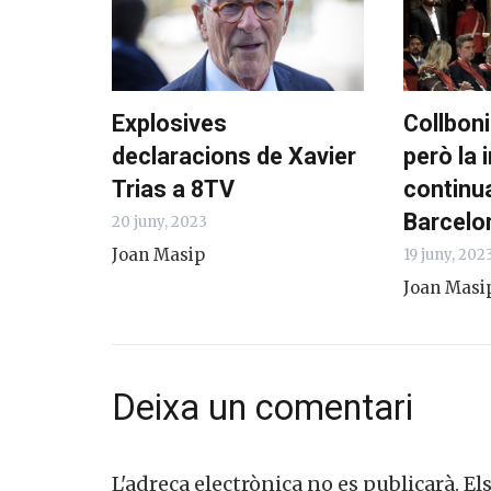
Explosives
Collboni
declaracions de Xavier
però la 
Trias a 8TV
continu
Barcelo
20 juny, 2023
Joan Masip
19 juny, 202
Joan Masi
Deixa un comentari
L'adreça electrònica no es publicarà.
El