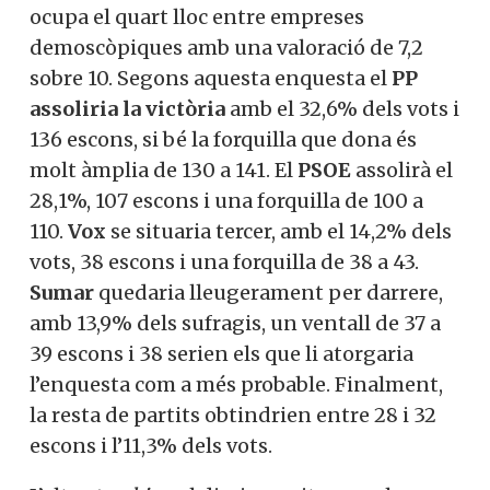
ocupa el quart lloc entre empreses
demoscòpiques amb una valoració de 7,2
sobre 10. Segons aquesta enquesta el
PP
assoliria la victòria
amb el 32,6% dels vots i
136 escons, si bé la forquilla que dona és
molt àmplia de 130 a 141. El
PSOE
assolirà el
28,1%, 107 escons i una forquilla de 100 a
110.
Vox
se situaria tercer, amb el 14,2% dels
vots, 38 escons i una forquilla de 38 a 43.
Sumar
quedaria lleugerament per darrere,
amb 13,9% dels sufragis, un ventall de 37 a
39 escons i 38 serien els que li atorgaria
l’enquesta com a més probable. Finalment,
la resta de partits obtindrien entre 28 i 32
escons i l’11,3% dels vots.