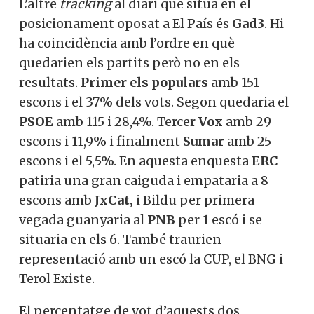
L’altre
tracking
al diari que situa en el
posicionament oposat a El País és
Gad3
. Hi
ha coincidència amb l’ordre en què
quedarien els partits però no en els
resultats.
Primer els populars
amb 151
escons i el 37% dels vots. Segon quedaria el
PSOE
amb 115 i 28,4%. Tercer
Vox
amb 29
escons i 11,9% i finalment
Sumar
amb 25
escons i el 5,5%. En aquesta enquesta
ERC
patiria una gran caiguda i empataria a 8
escons amb
JxCat,
i Bildu per primera
vegada guanyaria al
PNB
per 1 escó i se
situaria en els 6. També traurien
representació amb un escó la CUP, el BNG i
Terol Existe.
El percentatge de vot d’aquests dos