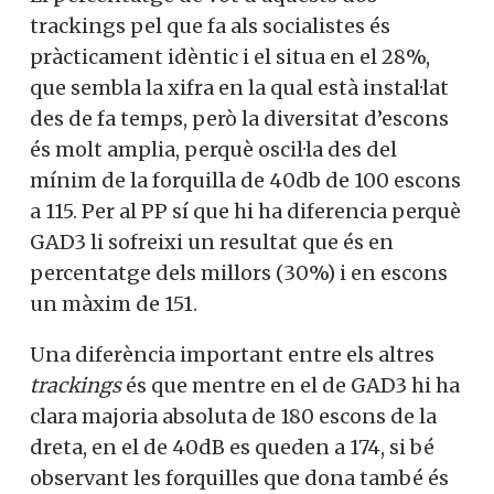
trackings pel que fa als socialistes és
pràcticament idèntic i el situa en el 28%,
que sembla la xifra en la qual està instal·lat
des de fa temps, però la diversitat d’escons
és molt amplia, perquè oscil·la des del
mínim de la forquilla de 40db de 100 escons
a 115. Per al PP sí que hi ha diferencia perquè
GAD3 li sofreixi un resultat que és en
percentatge dels millors (30%) i en escons
un màxim de 151.
Una diferència important entre els altres
trackings
és que mentre en el de GAD3 hi ha
clara majoria absoluta de 180 escons de la
dreta, en el de 40dB es queden a 174, si bé
observant les forquilles que dona també és