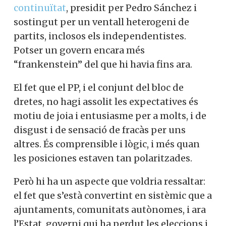
continuïtat
, presidit per Pedro Sánchez i
sostingut per un ventall heterogeni de
partits, inclosos els independentistes.
Potser un govern encara més
“
frankenstein
” del que hi havia fins ara.
El fet que el PP, i el conjunt del bloc de
dretes, no hagi assolit les expectatives és
motiu de joia i entusiasme per a molts, i de
disgust i de sensació de fracàs per uns
altres. És comprensible i lògic, i més quan
les posiciones estaven tan polaritzades.
Però hi ha un aspecte que voldria ressaltar:
el fet que s’està convertint en sistèmic que a
ajuntaments, comunitats autònomes, i ara
l’Estat, governi qui ha perdut les eleccions i