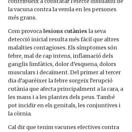
contribueix a constatar l’efecte dissuasiu de
la vacuna contra la verola en les persones
més grans.
Com provoca
lesions cutànies
la seva
detecció inicial resulta més fàcil que altres
malalties contagioses. Els símptomes són
febre, mal de cap intens, inflamació dels
ganglis limfàtics, dolor d’esquena, dolors
musculars i decaïment. Del primer al tercer
dia d’aparèixer la febre sorgeix l’erupció
cutània que afecta principalment a la cara, a
les mans i a les plantes dels peus. També
pot incidir en els genitals, les conjuntives i
la còrnia.
Cal dir que tenim vacunes efectives contra