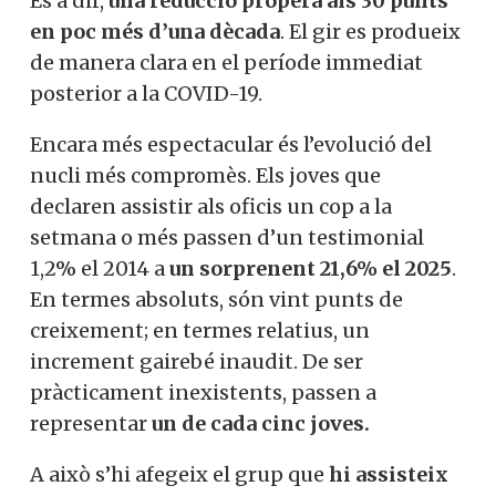
És a dir,
una reducció
propera als 30 punts
en poc més d’una dècada
. El gir es produeix
de manera clara en el període immediat
posterior a la COVID-19.
Encara més espectacular és l’evolució del
nucli més compromès. Els joves que
declaren assistir als oficis un cop a la
setmana o més passen d’un testimonial
1,2% el 2014 a
un sorprenent 21,6% el 2025
.
En termes absoluts, són vint punts de
creixement; en termes relatius, un
increment gairebé inaudit. De ser
pràcticament inexistents, passen a
representar
un de cada cinc joves.
A això s’hi afegeix el grup que
hi assisteix