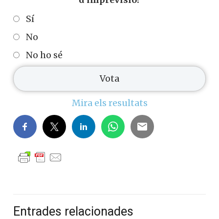
Sí
No
No ho sé
Mira els resultats
Entrades relacionades