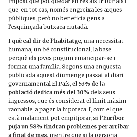
impost que pot quedar en res als tribunals i
que, en tot cas, només engreixa les arques
públiques, però no beneficia gens a
l’esquinçada butxaca ciutadà.
I què cal dir de l’habitatge
, una necessitat
humana, un bé constitucional, la base
perquè els joves puguin emancipar-se i
formar una família. Segons una enquesta
publicada aquest diumenge passat al diari
governamental El País,
el 53% de la
població dedica més del 30%
dels seus
ingressos, que és considerat el límit màxim
raonable, a pagar la hipoteca. I, com el que
està malament pot empitjorar,
si l’Euríbor
puja un 58% tindran problemes per arribar
a final de mes
, mentre que si la persona