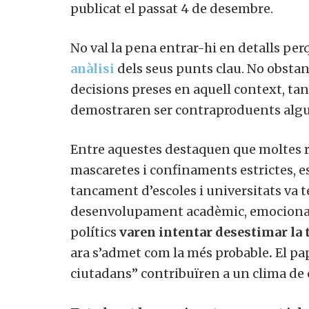
publicat el passat 4 de desembre.
No val la pena entrar-hi en detalls perq
anàlisi
dels seus punts clau. No obstant
decisions preses en aquell context, tan
demostraren ser contraproduents algun
Entre aquestes destaquen que moltes rest
mascaretes i confinaments estrictes, 
tancament d’escoles i universitats
va 
desenvolupament acadèmic, emocional i s
polítics
varen intentar desestimar la t
ara s’admet com la més probable
.
El pa
ciutadans” contribuïren a un clima de 