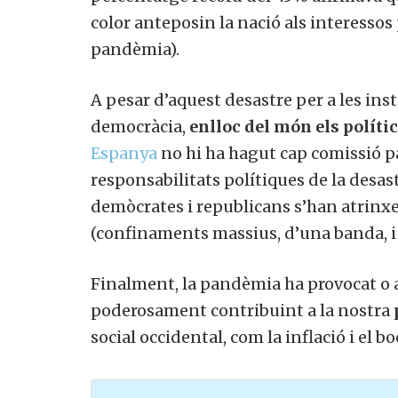
color anteposin la nació als interessos
pandèmia).
A pesar d’aquest desastre per a les ins
democràcia,
enlloc del món els políti
Espanya
no hi ha hagut cap comissió pa
responsabilitats polítiques de la desas
demòcrates i republicans s’han atrinxer
(confinaments massius, d’una banda, i e
Finalment, la pandèmia ha provocat o 
poderosament contribuint a la nostra
social occidental, com la inflació i el 