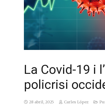
La Covid-19 i l
policrisi occid
28 abril, 2025
Carles López
Pun