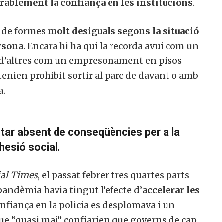
rablement la confiança en les institucions
.
a de formes
molt desiguals segons la situació
rsona
. Encara hi ha qui la recorda avui com un
e d’altres com un empresonament en pisos
 tenien prohibit sortir al parc de davant o amb
a.
tar absent de conseqüències per a la
ohesió social.
ial Times
, el passat febrer tres quartes parts
andèmia havia tingut l’efecte d’
accelerar les
onfiança en la policia es desplomava i un
ue “quasi mai” confiarien que governs de cap