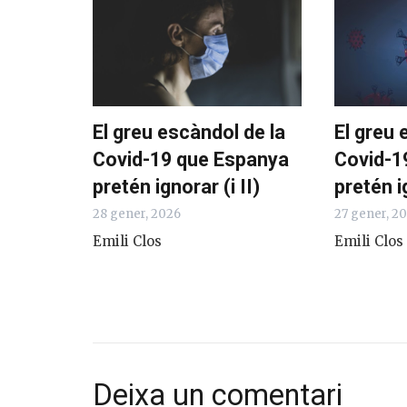
El greu escàndol de la
El greu 
Covid-19 que Espanya
Covid-1
pretén ignorar (i II)
pretén i
28 gener, 2026
27 gener, 2
Emili Clos
Emili Clos
Deixa un comentari