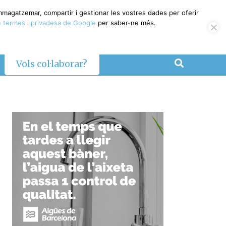
emmagatzemar, compartir i gestionar les vostres dades per oferir
 termes i privadesa de Google
per saber-ne més.
Vols col·laborar?