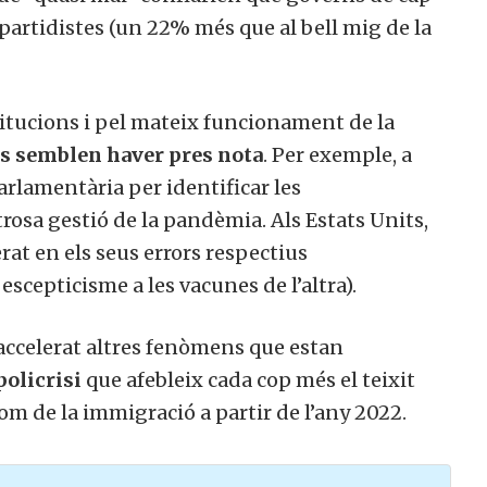
 partidistes (un 22% més que al bell mig de la
titucions i pel mateix funcionament de la
cs semblen haver pres nota
. Per exemple, a
rlamentària per identificar les
trosa gestió de la pandèmia. Als Estats Units,
at en els seus errors respectius
scepticisme a les vacunes de l’altra).
accelerat altres fenòmens que estan
policrisi
que afebleix cada cop més el teixit
boom de la immigració a partir de l’any 2022.