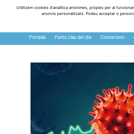
Utilitzem cookies d'analítica anònimes, pròpies per al funciona
anuncis personalitzats. Podeu acceptar o personali
Dijous, 6 de agosto de 2026
Portada
Punts clau del dia
Conversem