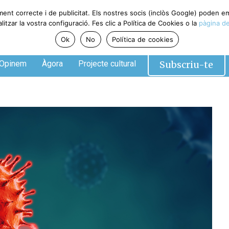
ment correcte i de publicitat. Els nostres socis (inclòs Google) poden 
tzar la vostra configuració. Fes clic a Política de Cookies o la
pàgina de
Ok
No
Política de cookies
Subscriu-te
Opinem
Àgora
Projecte cultural