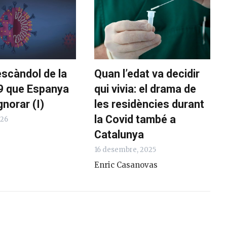
escàndol de la
Quan l’edat va decidir
9 que Espanya
qui vivia: el drama de
gnorar (I)
les residències durant
la Covid també a
026
Catalunya
16 desembre, 2025
Enric Casanovas