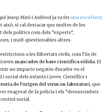
uè Josep Miró i Ardèvol ja va fer
una excel·lent
 això, sí cal destacar que moltes de les
t dels polítics com dels “experts”,
es, i molt qüestionables altres.
riccions a les llibertats civils, com l’ús de
estaven
mancades de base científica sòlida.
El
tenir un impacte negatiu durador en el
ocial dels infants i joves. Científics i
eoria de l’origen del virus en laboratori
, que
per exagerat de la policia i els “denunciadors
control social.