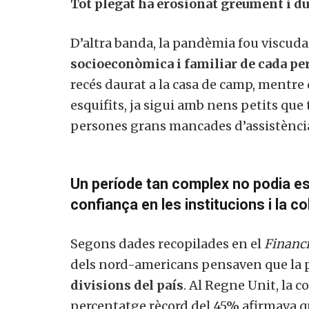
Tot plegat ha erosionat greument i du
D’altra banda, la pandèmia fou viscud
socioeconòmica i familiar de cada pe
recés daurat a la casa de camp, mentr
esquifits, ja sigui amb nens petits que
persones grans mancades d’assistènci
Un període tan complex no podia es
confiança en les institucions i la c
Segons dades recopilades en el
Financ
dels nord-americans pensaven que la p
divisions del país
. Al Regne Unit, la c
percentatge rècord del 45% afirmava q