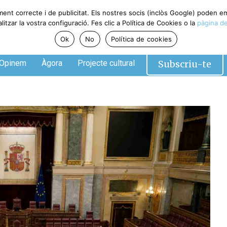
ment correcte i de publicitat. Els nostres socis (inclòs Google) poden 
tzar la vostra configuració. Fes clic a Política de Cookies o la
pàgina de
Ok
No
Política de cookies
Subscriu-te
Opinem
Àgora
Projecte cultural