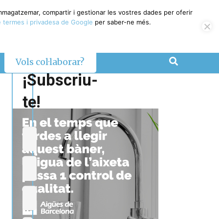
emmagatzemar, compartir i gestionar les vostres dades per oferir
 termes i privadesa de Google
per saber-ne més.
Vols col·laborar?
¡Subscriu-
te!