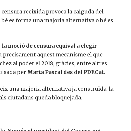
censura reeixida provoca la caiguda del
 bé es forma una majoria alternativa o bé es
,
la moció de censura equival a elegir
ou precisament aquest mecanisme el que
hez al poder el 2018, gràcies, entre altres
pulsada per
Marta Pascal des del PDECat
.
eix una majoria alternativa ja construïda, la
 als ciutadans queda bloquejada.
le.
Només el president del Govern pot