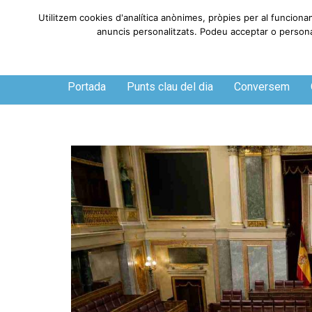
Utilitzem cookies d'analítica anònimes, pròpies per al funciona
anuncis personalitzats. Podeu acceptar o personali
Dijous, 6 de agosto de 2026
Portada
Punts clau del dia
Conversem