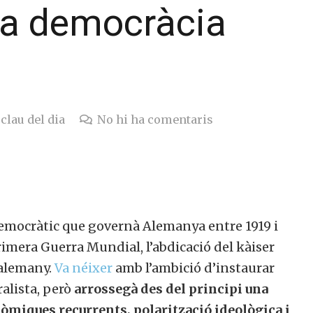
la democràcia
clau del dia
No hi ha comentaris
emocràtic que governà Alemanya entre 1919 i
Primera Guerra Mundial, l’abdicació del kàiser
 alemany.
Va néixer
amb l’ambició d’instaurar
alista, però
arrossegà des del principi una
onòmiques recurrents, polarització ideològica i