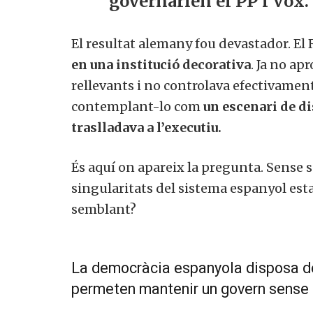
governarien el PP i Vox.
El resultat alemany fou devastador. El
en una institució decorativa
. Ja no ap
rellevants i no controlava efectivamen
contemplant-lo com
un escenari de di
traslladava a l’executiu.
És aquí on apareix la pregunta. Sense 
singularitats del sistema espanyol es
semblant?
La democràcia espanyola disposa 
permeten mantenir un govern sense u