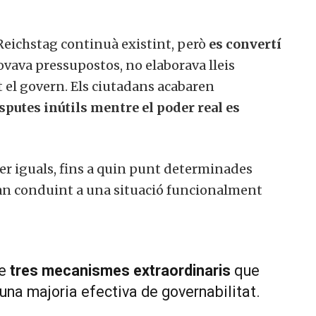
 Reichstag continuà existint, però
es convertí
rovava pressupostos, no elaborava lleis
t el govern. Els ciutadans acabaren
sputes inútils mentre el poder real es
ser iguals, fins a quin punt determinades
tan conduint a una situació funcionalment
de
tres mecanismes extraordinaris
que
na majoria efectiva de governabilitat.