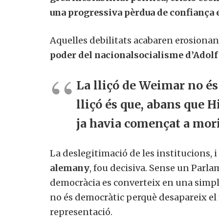
una progressiva pèrdua de confiança e
Aquelles debilitats acabaren erosionant
poder del nacionalsocialisme d’Adolf H
La lliçó de Weimar no és 
lliçó és que, abans que H
ja havia començat a mori
La deslegitimació de les institucions, 
alemany
, fou decisiva. Sense un Parla
democràcia es converteix en una simple
no és democràtic perquè desapareix el 
representació.