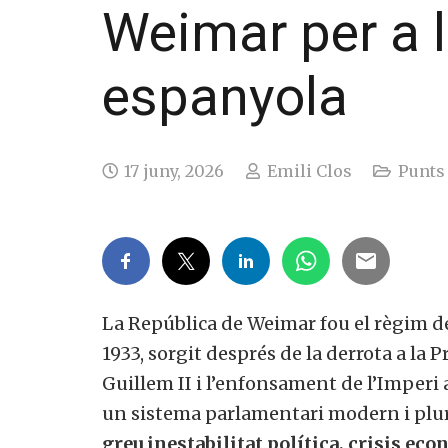
Weimar per a 
espanyola
17 juny, 2026
Emili Clos
Punts 
La República de Weimar fou el règim d
1933, sorgit després de la derrota a la 
Guillem II i l’enfonsament de l’Imperi
un sistema parlamentari modern i plur
greu inestabilitat política, crisis ec