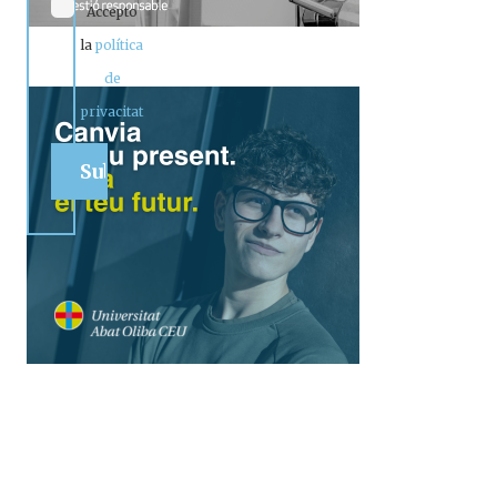
Accepto
la
política
de
privacitat