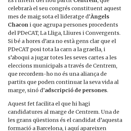
És l’intent del nou partit
Centrem
, que
celebrarà el seu congrés constituent aquest
mes de maig sota el lideratge d’
Àngels
Chacon
i que agrupa persones procedents
del PDeCAT, La Lliga, Lliures i Convergents.
Si bé a hores d’ara no està gens clar que el
PDeCAT posi tota la carn a la graella, i
s’aboqui a jugar totes les seves cartes a les
eleccions municipals a través de Centrem,
que recordem-ho no és una aliança de
partits que poden continuar la seva vida al
marge, sinó d’
adscripció de persones
.
Aquest fet facilita el que hi hagi
candidatures al marge de Centrem. Una de
les grans qüestions és el candidat d’aquesta
formació a Barcelona, i aquí apareixen