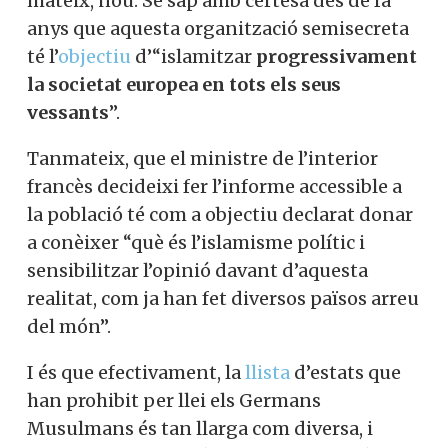
mateix, nou. Se sap amb certesa des de fa
anys que aquesta organització semisecreta
té l’
objectiu
d’“islamitzar
progressivament
la societat europea en tots els seus
vessants
”.
Tanmateix, que el ministre de l’interior
francès decideixi fer l’informe accessible a
la població té com a objectiu declarat donar
a conèixer “què és l’islamisme polític i
sensibilitzar l’opinió davant d’aquesta
realitat, com ja han fet diversos països arreu
del món”.
I és que efectivament, la
llista
d’estats que
han prohibit per llei els Germans
Musulmans és tan llarga com diversa, i